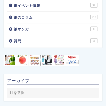
紙イベント情報
37
紙のコラム
218
紙マンガ
8
質問
15
アーカイブ