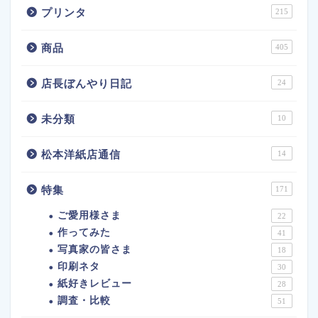
プリンタ
215
商品
405
店長ぼんやり日記
24
未分類
10
松本洋紙店通信
14
特集
171
ご愛用様さま
22
作ってみた
41
写真家の皆さま
18
印刷ネタ
30
紙好きレビュー
28
調査・比較
51