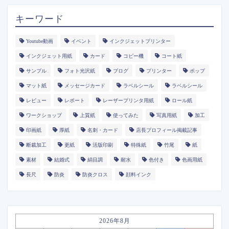
キーワード
Youtube動画
イベント
インクジェットプリンター
インクジェット用紙
カード
コピー機
コート紙
サンプル
フォト光沢紙
ブログ
プリンター
ポップ
マット紙
メッセージカード
ラベルシール
ラベルシール
レビュー
レポート
レーザープリンタ用紙
ロール紙
ワークショップ
上質紙
使ってみた
写真用紙
加工
印画紙
厚紙
名刺・カード
店長プロフィール掲載記事
断裁加工
更紙
活版印刷
特殊紙
竹尾
紙
素材
結婚式
絹目調
耐水
色付き
色画用紙
長尺
防炎
防炎クロス
顔料インク
2026年8月