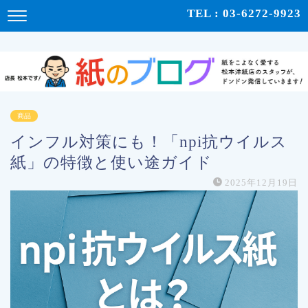
紙をこよなく愛する松本洋紙店のスタッフが、紙の使い心地や、使用例、豆知識などをドンドン発
TEL : 03-6272-9923
信！ | 紙のブログ
商品
インフル対策にも！「npi抗ウイルス
紙」の特徴と使い途ガイド
2025年12月19日