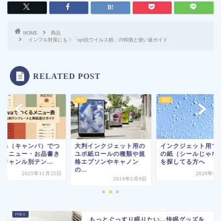
HOME
商品
インフル対策にも！「npi抗ウイルス紙」の特徴と使い途ガイド
RELATED POST
商品
商品
anva（キャンバ）でつ
大判インクジェット用の
インクジェット用で
るメニュー・お品書き
ユポ紙ロールの種類や規
の紙（シールじゃな
ジャンル別テン...
格エプソンやキャノン
を探してる方へ
の...
2025年11月25日
2020年9
2019年5月9日
もっとぐっすり眠りたい…快眠グッズを