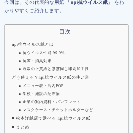
今回は、その代表的な用紙
「npi抗ウイルス紙」
をわ
かりやすくご紹介します。
目次
npi抗ウイルス紙とは
● 抗ウイルス性能 99.9%
● 抗菌・消臭効果
● 通常の上質紙とほぼ同じ印刷加工性
どう使える？npi抗ウイルス紙の使い道
● メニュー表・店内POP
● 学校・施設の配布物
● 企業の案内資料・パンフレット
● マスクケース・チケットホルダーなど
■ 松本洋紙店で選べる npi抗ウイルス紙
■ まとめ