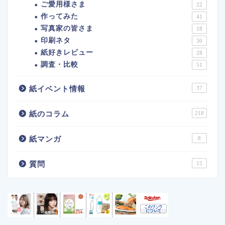
ご愛用様さま
22
作ってみた
41
写真家の皆さま
18
印刷ネタ
30
紙好きレビュー
28
調査・比較
51
紙イベント情報
37
紙のコラム
218
紙マンガ
8
質問
15