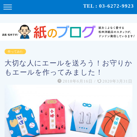
紙をこよなく愛する松本洋紙店のスタッフが、紙の使い心地や、使用例、豆知識などをドンドン発
TEL : 03-6272-9923
信！ | 紙のブログ
作ってみた
大切な人にエールを送ろう！お守りか
もエールを作ってみました！
2018年6月16日
/
2020年3月31日