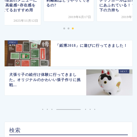
華料理店のメニューに
剥離紙はどうやってでき
チップボールは日常
適！高級感×存在感を
るの?
にあふれている！？
き立てるおすすめ用
下の力持ち
.
2019年6月17日
2019年7
2025年11月12日
「紙博2018」に遊びに行ってきました！
犬張り子の絵付け体験に行ってきまし
た。オリジナルのかわいい張子作りに挑
戦...
検索