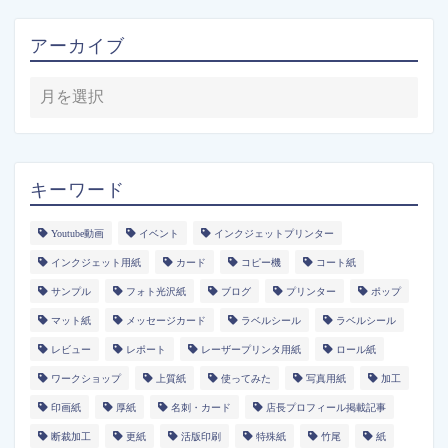
アーカイブ
キーワード
Youtube動画
イベント
インクジェットプリンター
インクジェット用紙
カード
コピー機
コート紙
サンプル
フォト光沢紙
ブログ
プリンター
ポップ
マット紙
メッセージカード
ラベルシール
ラベルシール
レビュー
レポート
レーザープリンタ用紙
ロール紙
ワークショップ
上質紙
使ってみた
写真用紙
加工
印画紙
厚紙
名刺・カード
店長プロフィール掲載記事
断裁加工
更紙
活版印刷
特殊紙
竹尾
紙