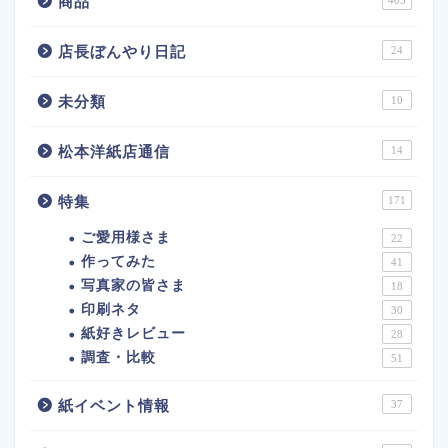
商品
405
店長ぼんやり日記
24
未分類
10
松本洋紙店通信
14
特集
171
ご愛用様さま
22
作ってみた
41
写真家の皆さま
18
印刷ネタ
30
紙好きレビュー
28
調査・比較
51
紙イベント情報
37