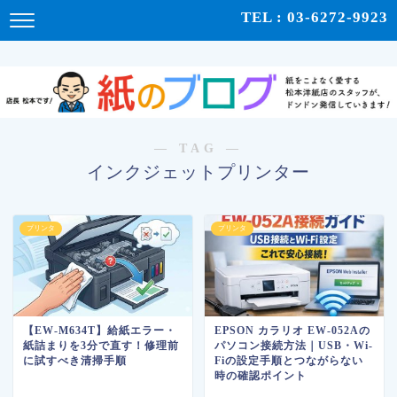
紙をこよなく愛する松本洋紙店のスタッフが、紙の使い心地や、使用例、豆知識などをドンドン発
TEL : 03-6272-9923
信！ | 紙のブログ
― TAG ―
インクジェットプリンター
プリンタ
プリンタ
【EW-M634T】給紙エラー・
EPSON カラリオ EW-052Aの
紙詰まりを3分で直す！修理前
パソコン接続方法｜USB・Wi-
に試すべき清掃手順
Fiの設定手順とつながらない
時の確認ポイント