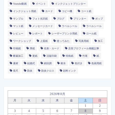
Youtube動画
イベント
インクジェットプリンター
インクジェット用紙
カード
コピー機
コート紙
サンプル
フォト光沢紙
ブログ
プリンター
ポップ
マット紙
メッセージカード
ラベルシール
ラベルシール
レビュー
レポート
レーザープリンタ用紙
ロール紙
ワークショップ
上質紙
使ってみた
写真用紙
加工
印画紙
厚紙
名刺・カード
店長プロフィール掲載記事
断裁加工
更紙
活版印刷
特殊紙
竹尾
紙
素材
結婚式
絹目調
耐水
色付き
色画用紙
長尺
防炎
防炎クロス
顔料インク
2026年8月
月
火
水
木
金
土
日
1
2
3
4
5
6
7
8
9