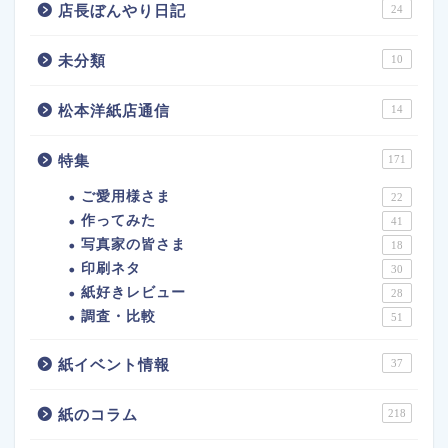
店長ぼんやり日記
24
未分類
10
松本洋紙店通信
14
特集
171
ご愛用様さま
22
作ってみた
41
写真家の皆さま
18
印刷ネタ
30
紙好きレビュー
28
調査・比較
51
紙イベント情報
37
紙のコラム
218