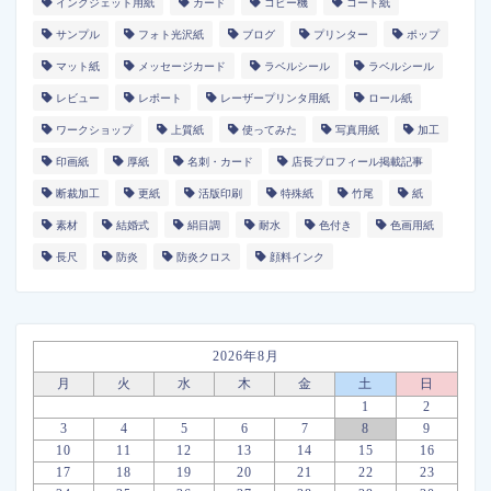
インクジェット用紙
カード
コピー機
コート紙
サンプル
フォト光沢紙
ブログ
プリンター
ポップ
マット紙
メッセージカード
ラベルシール
ラベルシール
レビュー
レポート
レーザープリンタ用紙
ロール紙
ワークショップ
上質紙
使ってみた
写真用紙
加工
印画紙
厚紙
名刺・カード
店長プロフィール掲載記事
断裁加工
更紙
活版印刷
特殊紙
竹尾
紙
素材
結婚式
絹目調
耐水
色付き
色画用紙
長尺
防炎
防炎クロス
顔料インク
2026年8月
月
火
水
木
金
土
日
1
2
3
4
5
6
7
8
9
10
11
12
13
14
15
16
17
18
19
20
21
22
23