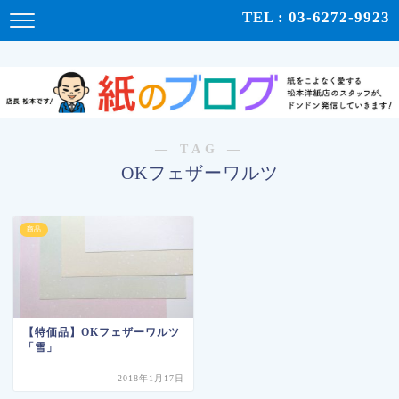
紙をこよなく愛する松本洋紙店のスタッフが、紙の使い心地や、使用例、豆知識などをドンドン発
TEL : 03-6272-9923
信！ | 紙のブログ
― TAG ―
OKフェザーワルツ
商品
【特価品】OKフェザーワルツ
「雪」
2018年1月17日