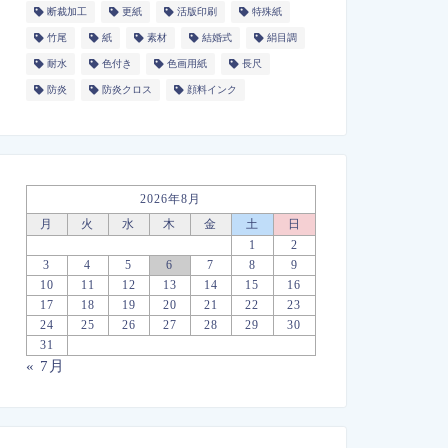
断裁加工
更紙
活版印刷
特殊紙
竹尾
紙
素材
結婚式
絹目調
耐水
色付き
色画用紙
長尺
防炎
防炎クロス
顔料インク
2026年8月
月
火
水
木
金
土
日
1
2
3
4
5
6
7
8
9
10
11
12
13
14
15
16
17
18
19
20
21
22
23
24
25
26
27
28
29
30
31
« 7月