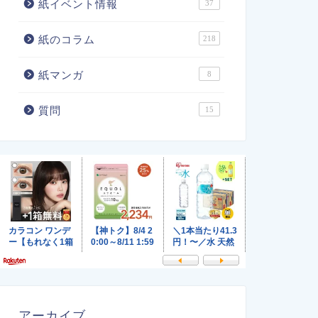
紙イベント情報
37
紙のコラム
218
紙マンガ
8
質問
15
アーカイブ