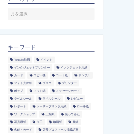
キーワード
Youtube動画
イベント
インクジェットプリンター
インクジェット用紙
カード
コピー機
コート紙
サンプル
フォト光沢紙
ブログ
プリンター
ポップ
マット紙
メッセージカード
ラベルシール
ラベルシール
レビュー
レポート
レーザープリンタ用紙
ロール紙
ワークショップ
上質紙
使ってみた
写真用紙
加工
印画紙
厚紙
名刺・カード
店長プロフィール掲載記事