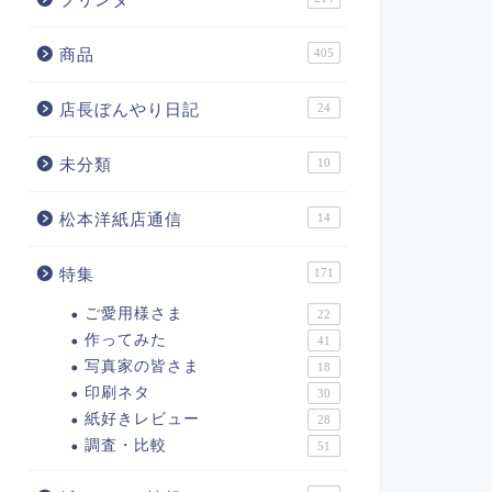
商品
405
店長ぼんやり日記
24
未分類
10
松本洋紙店通信
14
特集
171
ご愛用様さま
22
作ってみた
41
写真家の皆さま
18
印刷ネタ
30
紙好きレビュー
28
調査・比較
51