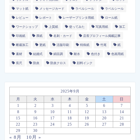
マット紙
メッセージカード
ラベルシール
ラベルシール
レビュー
レポート
レーザープリンタ用紙
ロール紙
ワークショップ
上質紙
使ってみた
写真用紙
加工
印画紙
厚紙
名刺・カード
店長プロフィール掲載記事
断裁加工
更紙
活版印刷
特殊紙
竹尾
紙
素材
結婚式
絹目調
耐水
色付き
色画用紙
長尺
防炎
防炎クロス
顔料インク
2025年9月
月
火
水
木
金
土
日
1
2
3
4
5
6
7
8
9
10
11
12
13
14
15
16
17
18
19
20
21
22
23
24
25
26
27
28
29
30
« 8月
10月 »