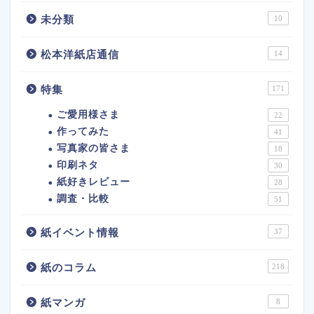
未分類
10
松本洋紙店通信
14
特集
171
ご愛用様さま
22
作ってみた
41
写真家の皆さま
18
印刷ネタ
30
紙好きレビュー
28
調査・比較
51
紙イベント情報
37
紙のコラム
218
紙マンガ
8