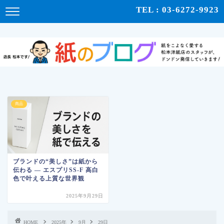
紙をこよなく愛する松本洋紙店のスタッフが、紙の使い心地や、使用例、豆知識などをドンドン発
TEL : 03-6272-9923
信！ | 紙のブログ
商品
ブランドの“美しさ”は紙から
伝わる ― エスプリSS-F 高白
色で叶える上質な世界観
2025年9月29日
HOME
2025年
9月
29日