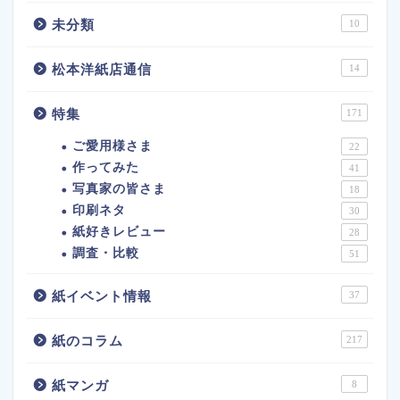
未分類
10
松本洋紙店通信
14
特集
171
ご愛用様さま
22
作ってみた
41
写真家の皆さま
18
印刷ネタ
30
紙好きレビュー
28
調査・比較
51
紙イベント情報
37
紙のコラム
217
紙マンガ
8