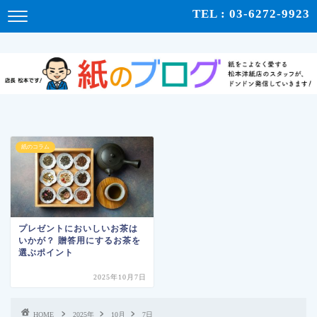
紙をこよなく愛する松本洋紙店のスタッフが、紙の使い心地や、使用例、豆知識などをドンドン発
TEL : 03-6272-9923
信！ | 紙のブログ
紙のコラム
プレゼントにおいしいお茶は
いかが？ 贈答用にするお茶を
選ぶポイント
2025年10月7日
HOME
2025年
10月
7日