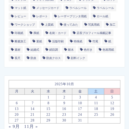
マット紙
メッセージカード
ラベルシール
ラベルシール
レビュー
レポート
レーザープリンタ用紙
ロール紙
ワークショップ
上質紙
使ってみた
写真用紙
加工
印画紙
厚紙
名刺・カード
店長プロフィール掲載記事
断裁加工
更紙
活版印刷
特殊紙
竹尾
紙
素材
結婚式
絹目調
耐水
色付き
色画用紙
長尺
防炎
防炎クロス
顔料インク
2025年10月
月
火
水
木
金
土
日
1
2
3
4
5
6
7
8
9
10
11
12
13
14
15
16
17
18
19
20
21
22
23
24
25
26
27
28
29
30
31
« 9月
11月 »