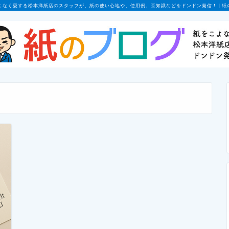
よなく愛する松本洋紙店のスタッフが、紙の使い心地や、使用例、豆知識などをドンドン発信！ | 紙