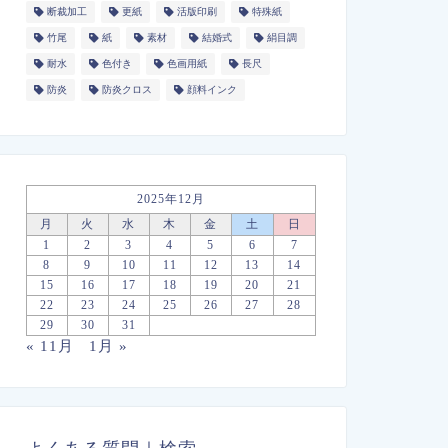
断裁加工
更紙
活版印刷
特殊紙
竹尾
紙
素材
結婚式
絹目調
耐水
色付き
色画用紙
長尺
防炎
防炎クロス
顔料インク
2025年12月
月
火
水
木
金
土
日
1
2
3
4
5
6
7
8
9
10
11
12
13
14
15
16
17
18
19
20
21
22
23
24
25
26
27
28
29
30
31
« 11月
1月 »