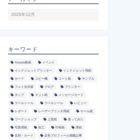
キーワード
Youtube動画
イベント
インクジェットプリンター
インクジェット用紙
カード
コピー機
コート紙
サンプル
フォト光沢紙
ブログ
プリンター
ポップ
マット紙
メッセージカード
ラベルシール
ラベルシール
レビュー
レポート
レーザープリンタ用紙
ロール紙
ワークショップ
上質紙
使ってみた
写真用紙
加工
印画紙
厚紙
名刺・カード
店長プロフィール掲載記事