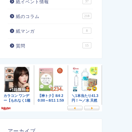
紙イベント情報
37
紙のコラム
218
紙マンガ
8
質問
15
アーカイブ