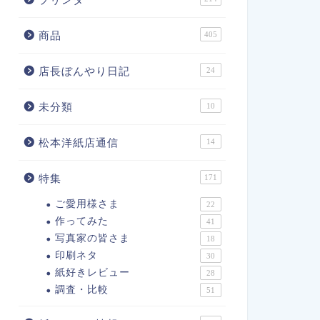
商品
405
店長ぼんやり日記
24
未分類
10
松本洋紙店通信
14
特集
171
ご愛用様さま
22
作ってみた
41
写真家の皆さま
18
印刷ネタ
30
紙好きレビュー
28
調査・比較
51