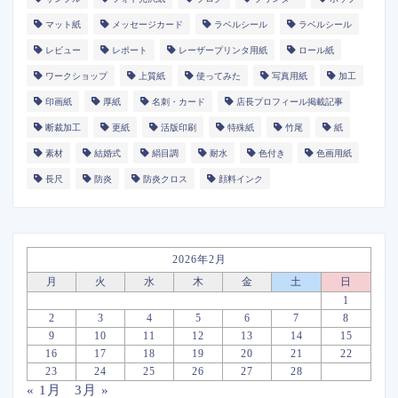
マット紙
メッセージカード
ラベルシール
ラベルシール
レビュー
レポート
レーザープリンタ用紙
ロール紙
ワークショップ
上質紙
使ってみた
写真用紙
加工
印画紙
厚紙
名刺・カード
店長プロフィール掲載記事
断裁加工
更紙
活版印刷
特殊紙
竹尾
紙
素材
結婚式
絹目調
耐水
色付き
色画用紙
長尺
防炎
防炎クロス
顔料インク
2026年2月
月
火
水
木
金
土
日
1
2
3
4
5
6
7
8
9
10
11
12
13
14
15
16
17
18
19
20
21
22
23
24
25
26
27
28
« 1月
3月 »