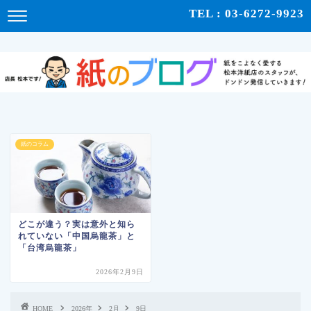
紙をこよなく愛する松本洋紙店のスタッフが、紙の使い心地や、使用例、豆知識などをドンドン発
TEL : 03-6272-9923
信！ | 紙のブログ
紙のコラム
どこが違う？実は意外と知ら
れていない「中国烏龍茶」と
「台湾烏龍茶」
2026年2月9日
HOME
2026年
2月
9日