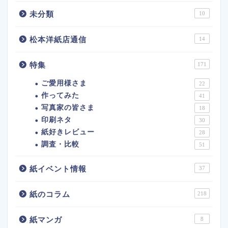
未分類
10
松本洋紙店通信
14
特集
171
ご愛用様さま
22
作ってみた
41
写真家の皆さま
18
印刷ネタ
30
紙好きレビュー
28
調査・比較
51
紙イベント情報
37
紙のコラム
218
紙マンガ
8