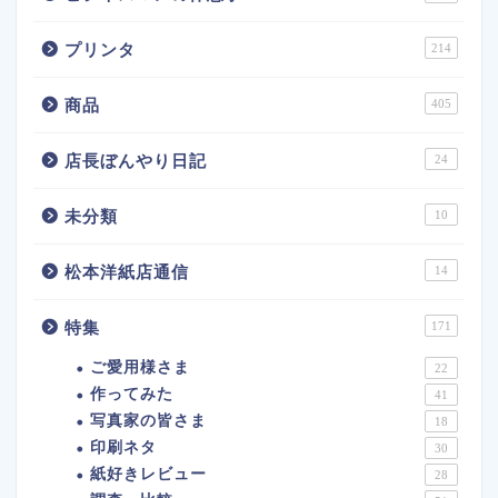
プリンタ
214
商品
405
店長ぼんやり日記
24
未分類
10
松本洋紙店通信
14
特集
171
ご愛用様さま
22
作ってみた
41
写真家の皆さま
18
印刷ネタ
30
紙好きレビュー
28