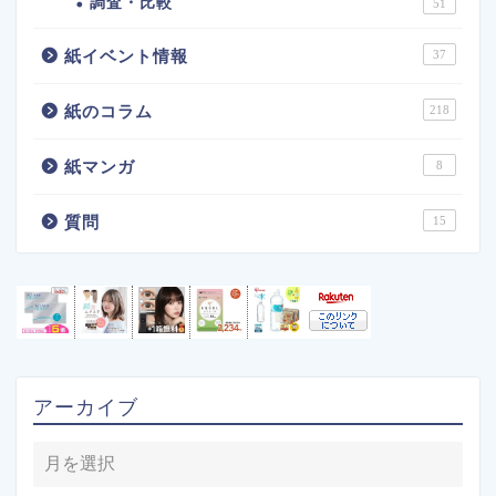
調査・比較
51
紙イベント情報
37
紙のコラム
218
紙マンガ
8
質問
15
アーカイブ