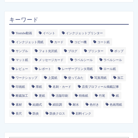
キーワード
Youtube動画
イベント
インクジェットプリンター
インクジェット用紙
カード
コピー機
コート紙
サンプル
フォト光沢紙
ブログ
プリンター
ポップ
マット紙
メッセージカード
ラベルシール
ラベルシール
レビュー
レポート
レーザープリンタ用紙
ロール紙
ワークショップ
上質紙
使ってみた
写真用紙
加工
印画紙
厚紙
名刺・カード
店長プロフィール掲載記事
断裁加工
更紙
活版印刷
特殊紙
竹尾
紙
素材
結婚式
絹目調
耐水
色付き
色画用紙
長尺
防炎
防炎クロス
顔料インク