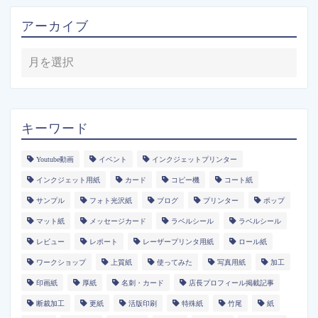
アーカイブ
キーワード
Youtube動画
イベント
インクジェットプリンター
インクジェット用紙
カード
コピー機
コート紙
サンプル
フォト光沢紙
ブログ
プリンター
ポップ
マット紙
メッセージカード
ラベルシール
ラベルシール
レビュー
レポート
レーザープリンタ用紙
ロール紙
ワークショップ
上質紙
使ってみた
写真用紙
加工
印画紙
厚紙
名刺・カード
店長プロフィール掲載記事
断裁加工
更紙
活版印刷
特殊紙
竹尾
紙