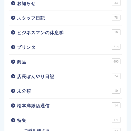
お知らせ
34
スタッフ日記
78
ビジネスマンの休息学
16
プリンタ
214
商品
405
店長ぼんやり日記
24
未分類
10
松本洋紙店通信
14
特集
171
ご愛用様さま