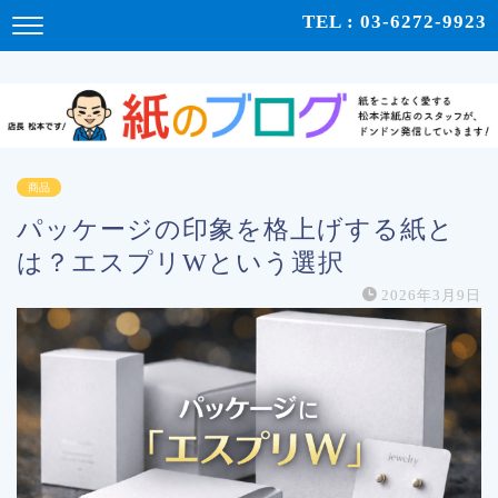
紙をこよなく愛する松本洋紙店のスタッフが、紙の使い心地や、使用例、豆知識などをドンドン発
TEL : 03-6272-9923
信！ | 紙のブログ
商品
パッケージの印象を格上げする紙と
は？エスプリWという選択
2026年3月9日