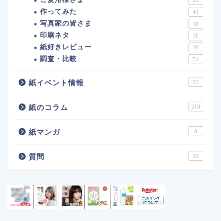
22
作ってみた
41
写真家の皆さま
18
印刷ネタ
30
紙好きレビュー
28
調査・比較
51
紙イベント情報
37
紙のコラム
218
紙マンガ
8
質問
15