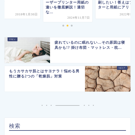
ック
ーザープリンター用紙の
刷したい！答えはプ
違いを徹底解説！適切
ターと用紙にアリ！
な...
2018年1月30日
2022年9
2024年11月7日
疲れているのに眠れない…その原因は寝
具かも!? 掛け布団・マットレス・枕...
もうカサカサ肌とはサヨナラ！悩める男
性に贈る2つの「乾燥肌」対策
検索