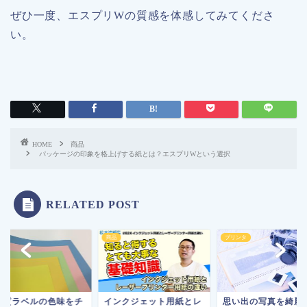
ぜひ一度、エスプリWの質感を体感してみてくださ
い。
HOME
商品
パッケージの印象を格上げする紙とは？エスプリWという選択
RELATED POST
商品
プリンタ
上質ラベルの色味をチ
インクジェット用紙とレ
思い出の写真を綺麗