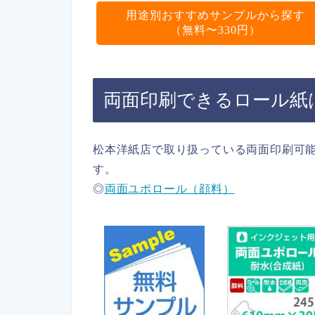
用途別おすすめサンプルから探す
（無料〜330円）
両面印刷できるロール紙
松本洋紙店で取り扱っている両面印刷可
す。
◎
両面ユポロール（顔料）