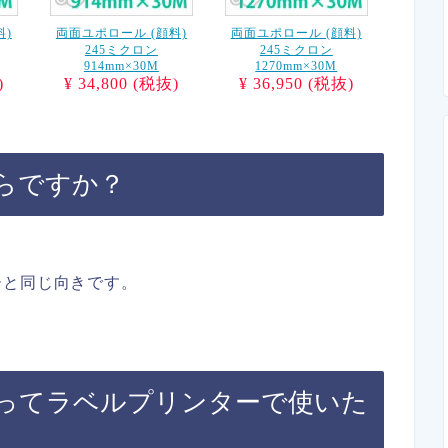
料)
両面ユポロール (顔料)
両面ユポロール (顔料)
245ミクロン
245ミクロン
914mm×30M
1270mm×30M
)
¥ 34,800 (税抜)
¥ 36,950 (税抜)
らですか？
。
ーと同じ向きです。
ってラベルプリンターで使いた