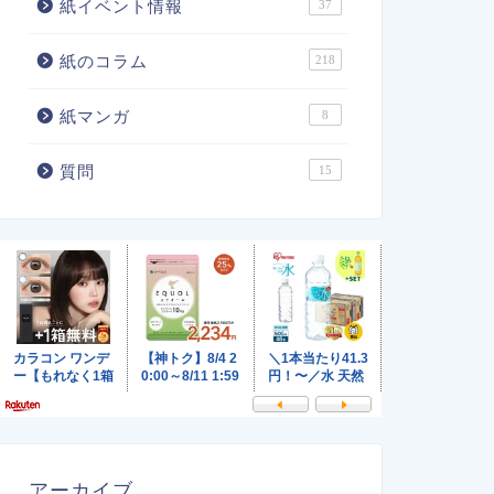
紙イベント情報
37
紙のコラム
218
紙マンガ
8
質問
15
アーカイブ