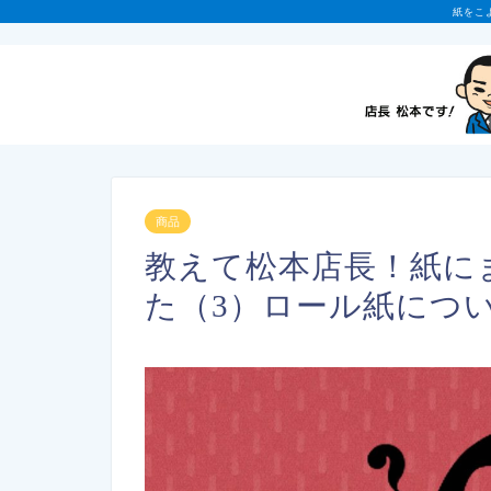
紙をこ
商品
教えて松本店長！紙に
た（3）ロール紙につ