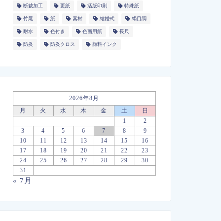
断裁加工
更紙
活版印刷
特殊紙
竹尾
紙
素材
結婚式
絹目調
耐水
色付き
色画用紙
長尺
防炎
防炎クロス
顔料インク
2026年8月
月
火
水
木
金
土
日
1
2
3
4
5
6
7
8
9
10
11
12
13
14
15
16
17
18
19
20
21
22
23
24
25
26
27
28
29
30
31
« 7月