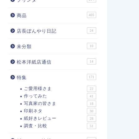
商品
405
店長ぼんやり日記
24
未分類
10
松本洋紙店通信
14
特集
171
ご愛用様さま
22
作ってみた
41
写真家の皆さま
18
印刷ネタ
30
紙好きレビュー
28
調査・比較
51