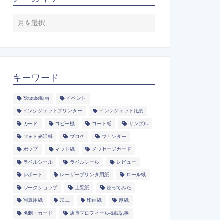
キーワード
Youtube動画
イベント
インクジェットプリンター
インクジェット用紙
カード
コピー機
コート紙
サンプル
フォト光沢紙
ブログ
プリンター
ポップ
マット紙
メッセージカード
ラベルシール
ラベルシール
レビュー
レポート
レーザープリンタ用紙
ロール紙
ワークショップ
上質紙
使ってみた
写真用紙
加工
印画紙
厚紙
名刺・カード
店長プロフィール掲載記事