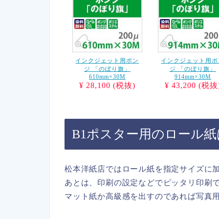
インクジェット用ポン
インクジェット用ポ
ジ 「のぼり旗」
ジ 「のぼり旗」
610mm×30M
914mm×30M
¥ 28,100 (税抜)
¥ 43,200 (税抜
B1ポスター用のロール
松本洋紙店ではロール紙を指定サイズに
あとは、印刷の設定などでピッタリ印刷
マット紙か高級感を出すのであれば写真