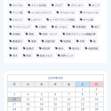
サンプル
フォト光沢紙
ブログ
プリンター
ポップ
マット紙
メッセージカード
ラベルシール
ラベルシール
レビュー
レポート
レーザープリンタ用紙
ロール紙
ワークショップ
上質紙
使ってみた
写真用紙
加工
印画紙
厚紙
名刺・カード
店長プロフィール掲載記事
断裁加工
更紙
活版印刷
特殊紙
竹尾
紙
素材
結婚式
絹目調
耐水
色付き
色画用紙
長尺
防炎
防炎クロス
顔料インク
2026年8月
月
火
水
木
金
土
日
1
2
3
4
5
6
7
8
9
10
11
12
13
14
15
16
17
18
19
20
21
22
23
24
25
26
27
28
29
30