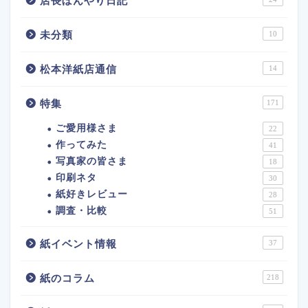
店長ぼんやり日記
未分類
10
松本洋紙店通信
14
特集
171
ご愛用様さま
22
作ってみた
41
写真家の皆さま
18
印刷ネタ
30
紙好きレビュー
28
調査・比較
51
紙イベント情報
37
紙のコラム
218