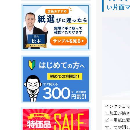
い片面
インクジェ
し加工が施
ピー用紙に
す。つや消