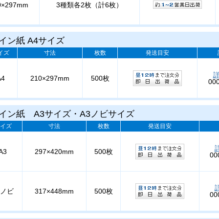
0×297mm
3種類各2枚（計6枚）
イン紙 A4サイズ
イズ
寸法
枚数
発送目安
A4
210×297mm
500枚
00
イン紙 A3サイズ・A3ノビサイズ
イズ
寸法
枚数
発送目安
A3
297×420mm
500枚
00
3ノビ
317×448mm
500枚
00