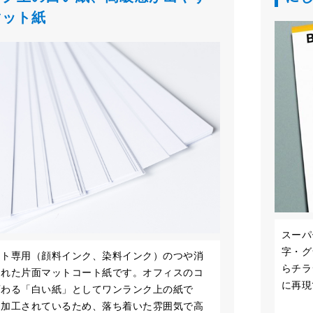
マット紙
スーパ
字・グ
ット専用（顔料インク、染料インク）のつや消
らチラ
された片面マットコート紙です。オフィスのコ
に再現
変わる「白い紙」としてワンランク上の紙で
し加工されているため、落ち着いた雰囲気で高