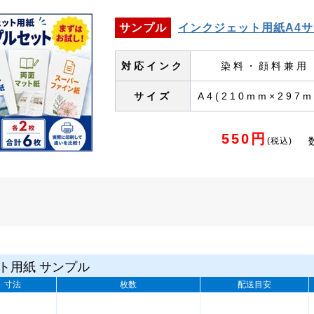
サンプル
インクジェット用紙A4サ
対応インク
染料・顔料兼用
サイズ
A4(210mm×297m
550円
(税込)
ト用紙 サンプル
寸法
枚数
配送目安