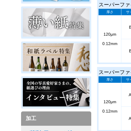
スーパーファ
厚さ
サ
120μm
0.12mm
スーパーファ
厚さ
サ
120μm
0.12mm
加工