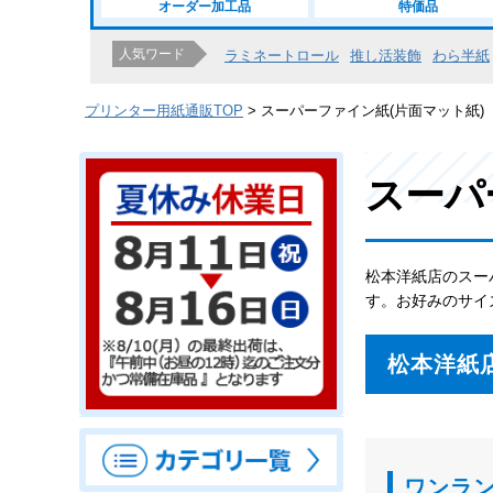
オーダー加工品
特価品
人気ワード
ラミネートロール
推し活装飾
わら半紙
プリンター用紙通販TOP
スーパーファイン紙(片面マット紙)
スーパ
松本洋紙店のスー
す。お好みのサイ
松本洋紙
ワンラ