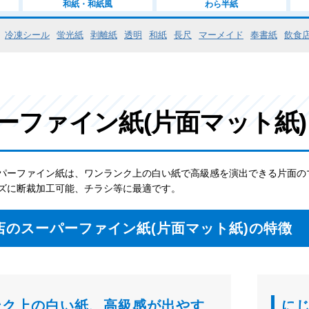
和紙・和紙風
わら半紙
冷凍シール
蛍光紙
剥離紙
透明
和紙
長尺
マーメイド
奉書紙
飲食
ーファイン紙(片面マット紙)
パーファイン紙は、ワンランク上の白い紙で高級感を演出できる片面の
ズに断裁加工可能、チラシ等に最適です。
店のスーパーファイン紙(片面マット紙)の特徴
ンク上の白い紙、高級感が出やす
に