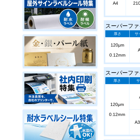
A4
21
スーパーファ
厚さ
サ
120μm
0.12mm
スーパーファ
厚さ
サ
120μm
0.12mm
A