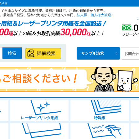
洋紙店
ズまで自由なサイズに裁断可能。業務用卸対応。用紙の卸業者から直売。
。最短当日発送。送料北海道から九州まで770円。
法人様・個人様大歓迎！
検索
サンプル請求
お問合
レーザープリンタ用紙
特殊紙