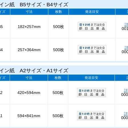
イン紙 B5サイズ・B4サイズ
イズ
寸法
枚数
発送目安
B5
182×257mm
500枚
00
B4
257×364mm
500枚
00
イン紙 A2サイズ・A1サイズ
イズ
寸法
枚数
発送目安
詳
A2
420×594mm
500枚
000
詳
A1
594×841mm
500枚
000