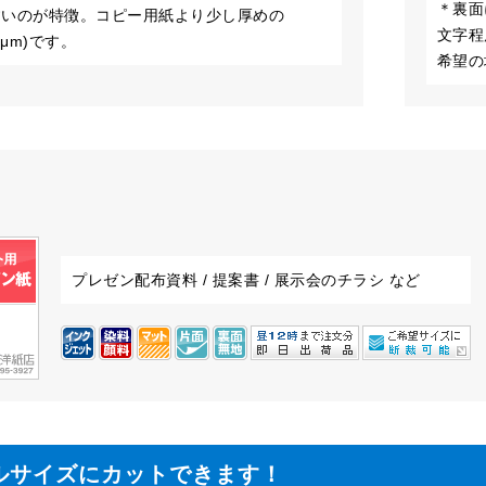
＊裏面
すいのが特徴。コピー用紙より少し厚めの
文字程
20μm)です。
希望の
プレゼン配布資料 / 提案書 / 展示会のチラシ など
ルサイズにカットできます！