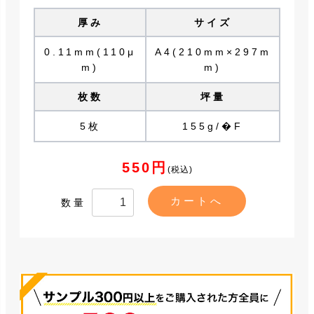
厚み
サイズ
0.11mm(110μ
A4(210mm×297m
m)
m)
枚数
坪量
5枚
155g/�F
550円
(税込)
数量