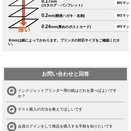
0.17
mm
MSマット
(カタログ・パンフレット)
0.2
MSマット
mm(郵便ハガキ・名刺)
0.24
MSマッ
mm(厚めのポストカード)
※mmは紙によってかわります。プリンタの対応サイズをご確認くださ
い。
お問い合わせと回答
インクジェットプリンター用の紙はどれを選べばよいです
か？
ゲスト購入の方法を教えてほしいです
会員ログインをして商品を購入する手順を知りたいです