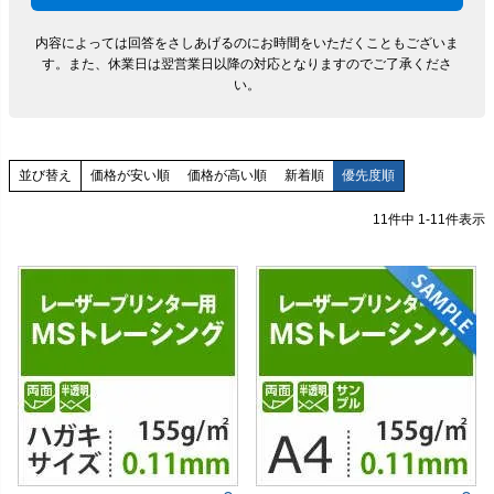
内容によっては回答をさしあげるのにお時間をいただくこともございま
す。
また、休業日は翌営業日以降の対応となりますのでご了承くださ
い。
価格が安い順
価格が高い順
新着順
優先度順
並び替え
11
件中
1
-
11
件表示