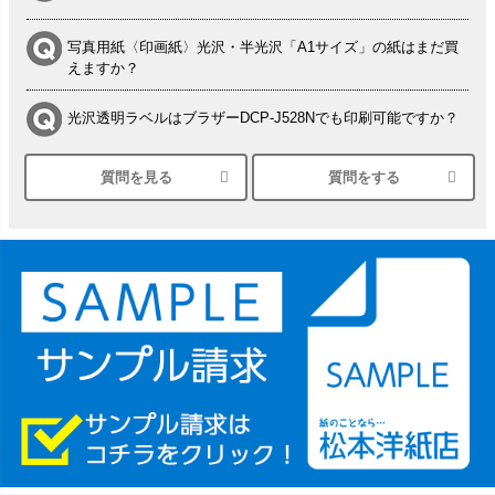
写真用紙〈印画紙〉光沢・半光沢「A1サイズ」の紙はまだ買
えますか？
光沢透明ラベルはブラザーDCP-J528Nでも印刷可能ですか？
質問を見る
質問をする
シルバーペーパーにEPSON EP-30VAで印刷するときの設定
は？
竹尾 DEEP UVヴァンヌーボ スノーホワイトは 大判プリンタ
ーSC-P8050に対応してますか
塩ビのロール紙で離型紙が透明の商品はありますか
つや消し半透明ラベルのロールタイプはありますか？
縦420mm×横650mmの包装紙に適した紙はありますか？