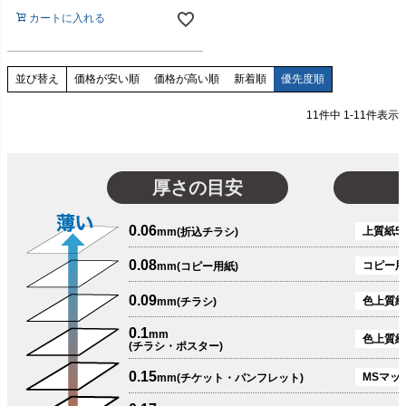
カートに入れる
価格が安い順
価格が高い順
新着順
優先度順
並び替え
11
件中
1
-
11
件表示
厚さの目安
0.06
上質紙51
mm(折込チラシ)
0.08
コピー用
mm(コピー用紙)
0.09
色上質紙
mm(チラシ)
0.1
mm
色上質紙
(チラシ・ポスター)
0.15
MSマット
mm(チケット・パンフレット)