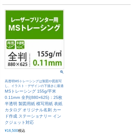
高透明MSトレーシングは製図や図面写
し、イラスト・デザインの下描きに最適
MSトレーシング 155g/平米
0.11mm 全判(880×625)：25枚
半透明 製図用紙 模写用紙 表紙
カタログ オリジナル名刺 カー
ド作成 ステーショナリー イン
クジェット対応
¥
16,500
税込