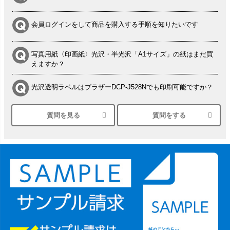
会員ログインをして商品を購入する手順を知りたいです
写真用紙〈印画紙〉光沢・半光沢「A1サイズ」の紙はまだ買
えますか？
光沢透明ラベルはブラザーDCP-J528Nでも印刷可能ですか？
質問を見る
質問をする
シルバーペーパーにEPSON EP-30VAで印刷するときの設定
は？
竹尾 DEEP UVヴァンヌーボ スノーホワイトは 大判プリンタ
ーSC-P8050に対応してますか
塩ビのロール紙で離型紙が透明の商品はありますか
つや消し半透明ラベルのロールタイプはありますか？