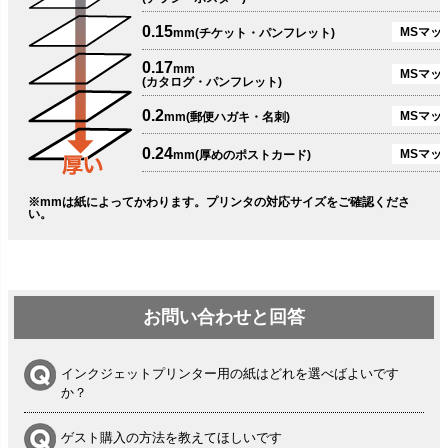
0.15
MSマット
mm(チケット・パンフレット)
0.17
mm
MSマット
(カタログ・パンフレット)
0.2
MSマット
mm(郵便ハガキ・名刺)
0.24
MSマッ
mm(厚めのポストカード)
※mmは紙によってかわります。プリンタの対応サイズをご確認くださ
い。
お問い合わせと回答
インクジェットプリンター用の紙はどれを選べばよいです
か？
ゲスト購入の方法を教えてほしいです