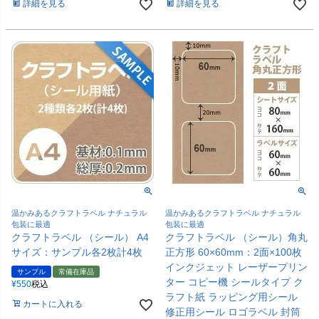
詳細を見る
詳細を見る
温かみあるクラフトラベル ナチュラル
温かみあるクラフトラベル ナチュラル
包装に最適
包装に最適
クラフトラベル （シール） A4
クラフトラベル （シール）角丸
サイズ：サンプル各2枚計4枚
正方形 60×60mm：2面×100枚
インクジェット レーザープリン
サンプル
常備在庫品
ター コピー機 シールタイプ ク
¥
550
税込
ラフト紙 ラッピング用シール
カートに入れる
修正用シール ロゴラベル 封筒