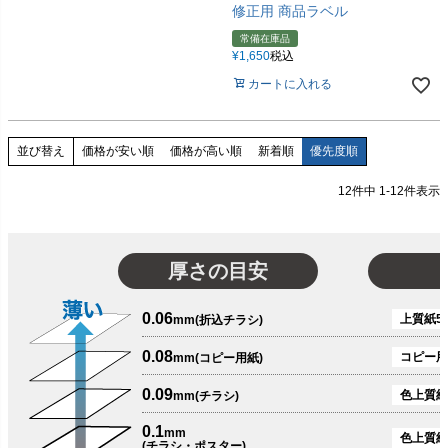
修正用 商品ラベル
常備在庫品
¥
1,650
税込
カートに入れる
価格が安い順
価格が高い順
新着順
優先度順
並び替え
12
件中
1
-
12
件表示
厚さの目安
0.06
上質紙51
mm(折込チラシ)
0.08
コピー用
mm(コピー用紙)
0.09
色上質紙
mm(チラシ)
0.1
mm
色上質紙
(チラシ・ポスター)