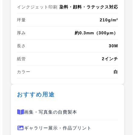
インクジェット印刷
染料・顔料・ラテックス対応
坪量
210g/m²
厚み
約0.3mm（300μm）
長さ
30M
紙管
2インチ
カラー
白
おすすめ用途
画集・写真集の自費製本
ギャラリー展示・作品プリント