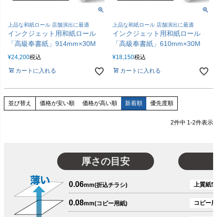
上品な和紙ロール 店舗演出に最適
上品な和紙ロール 店舗演出に最適
インクジェット用和紙ロール
インクジェット用和紙ロール
「高級奉書紙」914mm×30M
「高級奉書紙」610mm×30M
¥
24,200
税込
¥
18,150
税込
カートに入れる
カートに入れる
価格が安い順
価格が高い順
新着順
優先度順
並び替え
2
件中
1
-
2
件表示
厚さの目安
0.06
上質紙51
mm(折込チラシ)
0.08
コピー用
mm(コピー用紙)