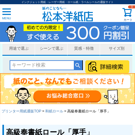
インクジェット用紙・レーザー用紙・ロール紙・ラベルシールの通販サイト
0
MENU
カート
用途で選ぶ
シーンで選ぶ
質感・特徴
サイズ別
プリンター用紙通販TOP
和紙ロール
高級奉書紙ロール「厚手」
高級奉書紙ロール「厚手」