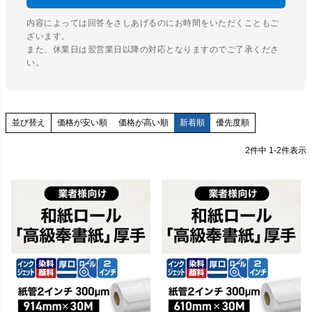
内容によっては回答をさしあげるのにお時間をいただくこともご
ざいます。
また、休業日は翌営業日以降の対応となりますのでご了承くださ
い。
価格が安い順
価格が高い順
新着順
優先度順
並び替え
2
件中
1
-
2
件表示