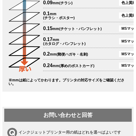
0.09
色上質紙
mm(チラシ)
0.1
mm
色上質紙
(チラシ・ポスター)
0.15
MSマット
mm(チケット・パンフレット)
0.17
mm
MSマット
(カタログ・パンフレット)
0.2
MSマット
mm(郵便ハガキ・名刺)
0.24
MSマッ
mm(厚めのポストカード)
※mmは紙によってかわります。プリンタの対応サイズをご確認くださ
い。
お問い合わせと回答
インクジェットプリンター用の紙はどれを選べばよいです