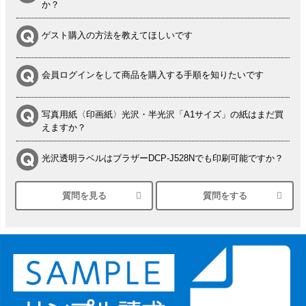
か？
ゲスト購入の方法を教えてほしいです
会員ログインをして商品を購入する手順を知りたいです
写真用紙〈印画紙〉光沢・半光沢「A1サイズ」の紙はまだ買
えますか？
光沢透明ラベルはブラザーDCP-J528Nでも印刷可能ですか？
質問を見る
質問をする
シルバーペーパーにEPSON EP-30VAで印刷するときの設定
は？
竹尾 DEEP UVヴァンヌーボ スノーホワイトは 大判プリンタ
ーSC-P8050に対応してますか
塩ビのロール紙で離型紙が透明の商品はありますか