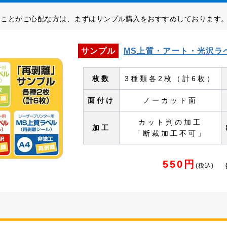
ることがご心配な方は、まずはサンプル購入をおすすめしております
サンプル
MS上質・アート・光沢ラ
枚数
3種類各2枚（計6枚）
面付け
ノーカット面
カット判の加工
加工
「断裁加工不可」
550円
(税込)