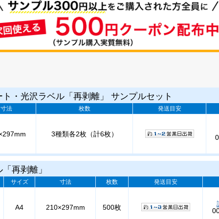
ート・光沢ラベル「再剥離」 サンプルセット
寸法
枚数
発送目安
×297mm
3種類各2枚（計6枚）
0
ル「再剥離」
サイズ
寸法
枚数
発送目安
A4
210×297mm
500枚
0