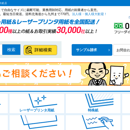
洋紙店
ズまで自由なサイズに裁断可能。業務用卸対応。用紙の卸業者から直売。
。最短当日発送。送料北海道から九州まで770円。
法人様・個人様大歓迎！
検索
サンプル請求
お問合
レーザープリンタ用紙
特殊紙