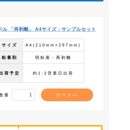
。
ベル 「再剥離」 A4サイズ：サンプルセット
サイズ
A4(210mm×297mm)
粘着剤
弱粘着・再剥離
出荷予定
約1-2営業日出荷
数量