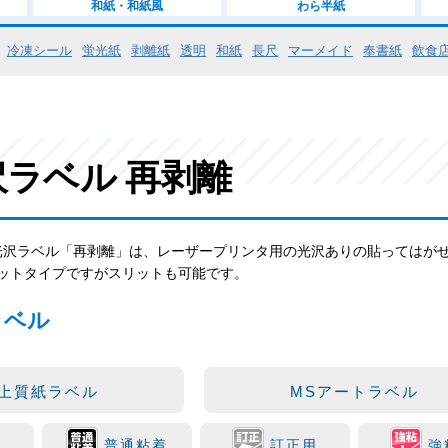
和紙・和紙風
わら半紙
冷凍シール
蛍光紙
剥離紙
透明
和紙
長尺
マーメイド
奉書紙
飲食
沢ラベル 再剥離
光沢ラベル「再剥離」は、レーザープリンタ用の光沢ありの貼ってはが
ットタイプですがスリットも可能です。
ラベル
S上質紙ラベル
MSアートラベル
普通粘着
訂正用
強