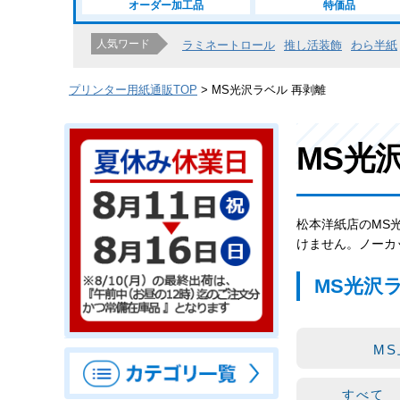
オーダー加工品
特価品
人気ワード
ラミネートロール
推し活装飾
わら半紙
プリンター用紙通販TOP
MS光沢ラベル 再剥離
MS光
松本洋紙店のMS
けません。ノーカ
MS光沢
M
すべて