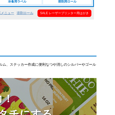
冷食用ラベル
溶剤用ロール
店メニュー
溶剤ロール
SALE レーザープリンター用はがき
ルム、ステッカー作成に便利なつや消しのシルバーやゴール
力！
タチにする