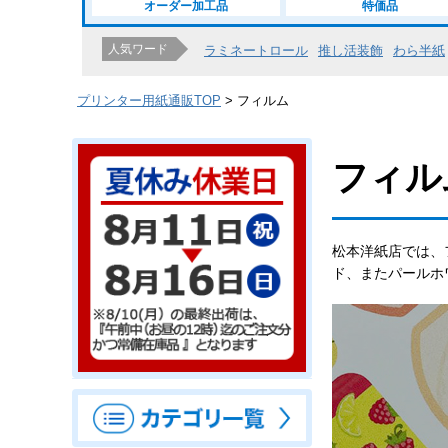
オーダー加工品
特価品
人気ワード
ラミネートロール
推し活装飾
わら半紙
プリンター用紙通販TOP
フィルム
フィル
松本洋紙店では、
ド、またパールホ