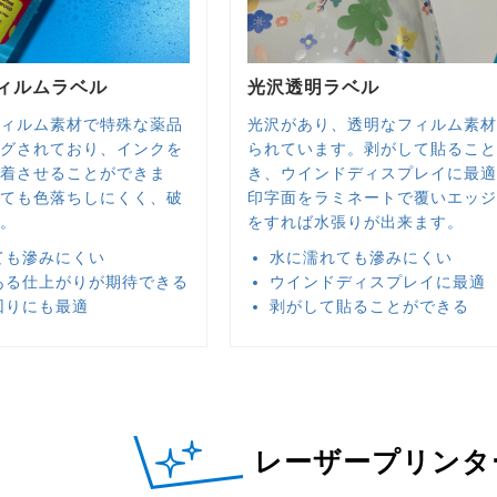
ィルムラベル
光沢透明ラベル
ィルム素材で特殊な薬品
光沢があり、透明なフィルム素
グされており、インクを
られています。剥がして貼るこ
着させることができま
き、ウインドディスプレイに最
ても色落ちしにくく、破
印字面をラミネートで覆いエッ
。
をすれば水張りが出来ます。
ても滲みにくい
水に濡れても滲みにくい
ある仕上がりが期待できる
ウインドディスプレイに最適
回りにも最適
剥がして貼ることができる
レーザープリンタ