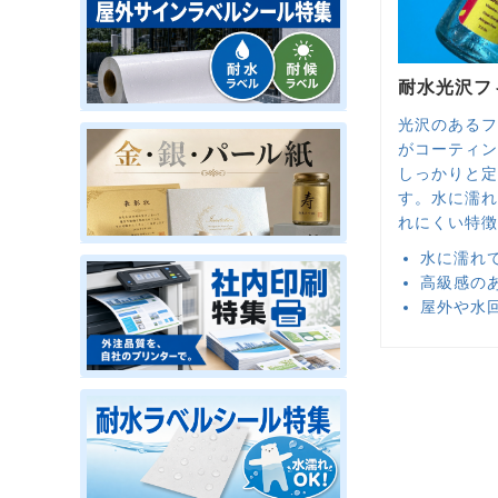
耐水光沢フ
光沢のあるフ
がコーティン
しっかりと定
す。水に濡れ
れにくい特徴
水に濡れ
高級感の
屋外や水