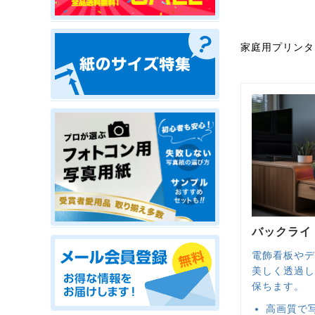
家庭用プリンタ
バックライ
電飾看板やデ
美しく透過し
保ちます。
高画質で