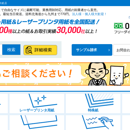
洋紙店
ズまで自由なサイズに裁断可能。業務用卸対応。用紙の卸業者から直売。
。最短当日発送。送料北海道から九州まで770円。
法人様・個人様大歓迎！
検索
サンプル請求
お問合
レーザープリンタ用紙
特殊紙