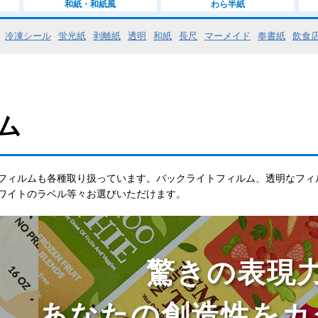
和紙・和紙風
わら半紙
冷凍シール
蛍光紙
剥離紙
透明
和紙
長尺
マーメイド
奉書紙
飲食
ム
フィルムも各種取り扱っています。バックライトフィルム、透明なフィ
ワイトのラベル等々お選びいただけます。
驚きの表現
あなたの創造性をカ