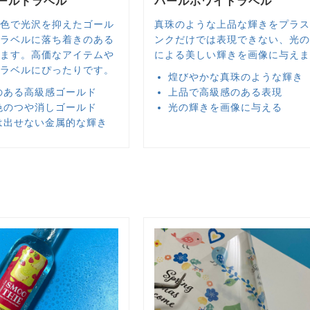
ールドラベル
パールホワイトラベル
色で光沢を抑えたゴール
真珠のような上品な輝きをプラ
ラベルに落ち着きのある
ンクだけでは表現できない、光
ます。高価なアイテムや
による美しい輝きを画像に与え
ラベルにぴったりです。
煌びやかな真珠のような輝き
のある高級感ゴールド
上品で高級感のある表現
色のつや消しゴールド
光の輝きを画像に与える
は出せない金属的な輝き