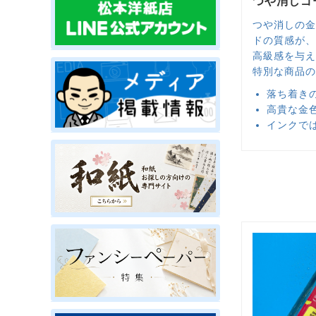
つや消しゴ
つや消しの金
ドの質感が、
高級感を与え
特別な商品の
落ち着き
高貴な金
インクで