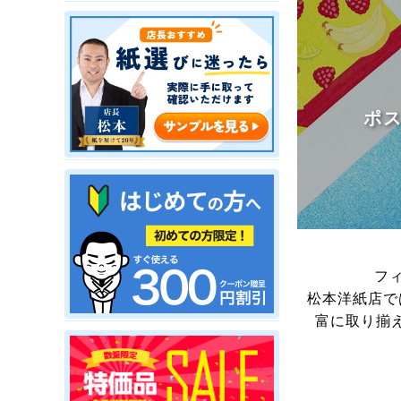
ポ
フ
松本洋紙店で
富に取り揃