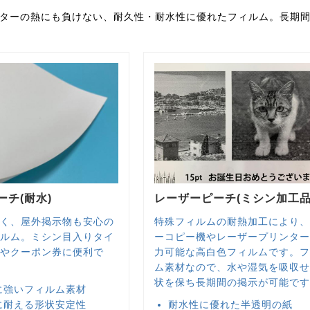
ターの熱にも負けない、耐久性・耐水性に優れたフィルム。長期
チ(耐水)
レーザーピーチ(ミシン加工品
く、屋外掲示物も安心の
特殊フィルムの耐熱加工により
ルム。ミシン目入りタイ
ーコピー機やレーザープリンタ
やクーポン券に便利で
力可能な高白色フィルムです。
ム素材なので、水や湿気を吸収
状を保ち長期間の掲示が可能で
に強いフィルム素材
に耐える形状安定性
耐水性に優れた半透明の紙