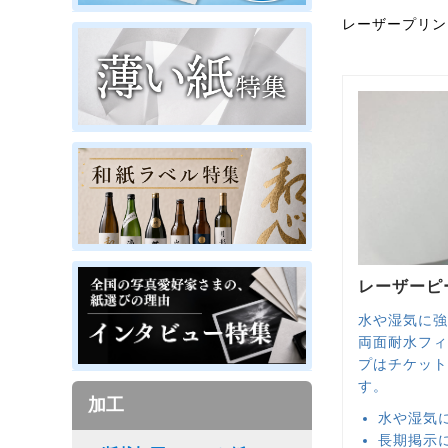
レーザープリン
レーザーピー
水や湿気に強
両面耐水フィ
プはチケット
す。
加工
水や湿気
長期掲示