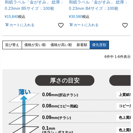
和紙ラベル「金がすみ」 総厚：
和紙ラベル「金がすみ」 総厚：
0.23mm B5サイズ：100枚
0.23mm B4サイズ：100枚
¥
15,840
税込
¥
30,580
税込
カートに入れる
カートに入れる
価格が安い順
価格が高い順
新着順
優先度順
並び替え
6
件中
1
-
6
件表示
厚さの目安
0.06
上質紙51
mm(折込チラシ)
0.08
コピー用
mm(コピー用紙)
0.09
色上質紙
mm(チラシ)
0.1
mm
色上質紙
(チラシ・ポスター)