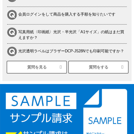
会員ログインをして商品を購入する手順を知りたいです
写真用紙〈印画紙〉光沢・半光沢「A1サイズ」の紙はまだ買
えますか？
光沢透明ラベルはブラザーDCP-J528Nでも印刷可能ですか？
質問を見る
質問をする
シルバーペーパーにEPSON EP-30VAで印刷するときの設定
は？
竹尾 DEEP UVヴァンヌーボ スノーホワイトは 大判プリンタ
ーSC-P8050に対応してますか
塩ビのロール紙で離型紙が透明の商品はありますか
つや消し半透明ラベルのロールタイプはありますか？