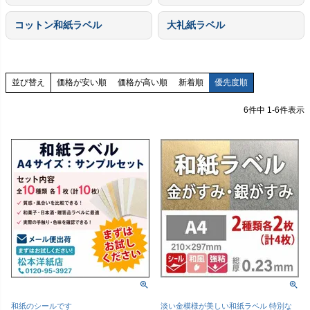
コットン和紙ラベル
大礼紙ラベル
価格が安い順
価格が高い順
新着順
優先度順
並び替え
6
件中
1
-
6
件表示
和紙のシールです
淡い金模様が美しい和紙ラベル 特別な