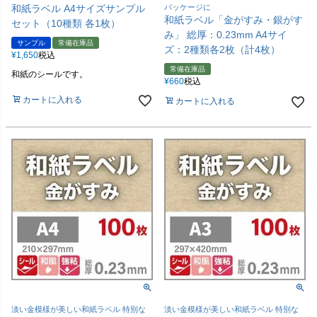
和紙ラベル A4サイズサンプル
パッケージに
和紙ラベル「金がすみ・銀がす
セット（10種類 各1枚）
み」 総厚：0.23mm A4サイ
サンプル
常備在庫品
ズ：2種類各2枚（計4枚）
¥
1,650
税込
常備在庫品
和紙のシールです。
¥
660
税込
カートに入れる
カートに入れる
淡い金模様が美しい和紙ラベル 特別な
淡い金模様が美しい和紙ラベル 特別な