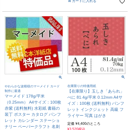
カートに入れる
在庫限りの特価用紙
やわらかな波模様のマーメイド カード
【在庫限り】玉しき「あられ」
制作に最適
マーメイド 178g/平米
べに 81.4g/平米 0.12mm A4サ
（0.25mm） A4サイズ：100枚
イズ：100枚 (送料無料) パンフ
赤紫 (送料無料) 水彩紙 書籍の
レット インクジェット 高級 フ
装丁 ポスター カタログ パンフ
ライヤー 写真 はがき
レット カレンダー ステーショ
定価
¥
4,400
のところ
ナリー ペーパークラフト 名刺
¥
3,520
税込