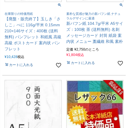
在庫限りの特価用紙
素朴な質感が魅力の新バフン紙 ナチュ
【廃盤・販売終了】玉しき「さ
ラルデザインに最適
新バフン紙 104.7g/平米 A5サイ
しこ」べに 116g/平米 0.15mm
ズ：100枚 茶 (送料無料) 名刺
210×146サイズ：400枚 (送料
メッセージカード 封筒 紙袋 案
無料) パンフレット 和紙風 高級
内状 メニュー 藁繊維 和風 素朴
高級 ポストカード 案内状 パン
フレット
定価
¥
2,750
のところ
¥
1,804
税込
¥
10,428
税込
カートに入れる
カートに入れる