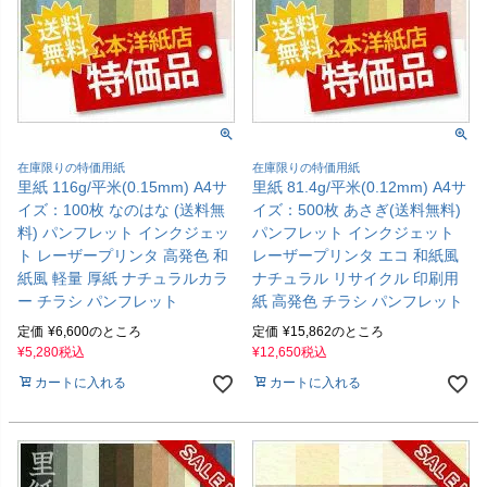
在庫限りの特価用紙
在庫限りの特価用紙
里紙 116g/平米(0.15mm) A4サ
里紙 81.4g/平米(0.12mm) A4サ
イズ：100枚 なのはな (送料無
イズ：500枚 あさぎ(送料無料)
料) パンフレット インクジェッ
パンフレット インクジェット
ト レーザープリンタ 高発色 和
レーザープリンタ エコ 和紙風
紙風 軽量 厚紙 ナチュラルカラ
ナチュラル リサイクル 印刷用
ー チラシ パンフレット
紙 高発色 チラシ パンフレット
定価
¥
6,600
のところ
定価
¥
15,862
のところ
¥
5,280
税込
¥
12,650
税込
カートに入れる
カートに入れる