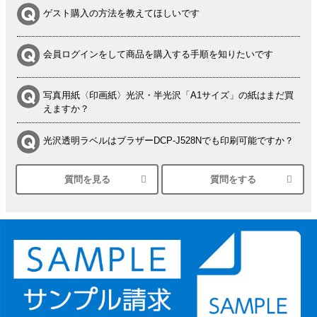
ゲスト購入の方法を教えてほしいです
会員ログインをして商品を購入する手順を知りたいです
写真用紙〈印画紙〉光沢・半光沢「A1サイズ」の紙はまだ買
えますか？
光沢透明ラベルはブラザーDCP-J528Nでも印刷可能ですか？
質問を見る
質問をする
シルバーペーパーにEPSON EP-30VAで印刷するときの設定
は？
竹尾 DEEP UVヴァンヌーボ スノーホワイトは 大判プリンタ
ーSC-P8050に対応してますか
塩ビのロール紙で離型紙が透明の商品はありますか
つや消し半透明ラベルのロールタイプはありますか？