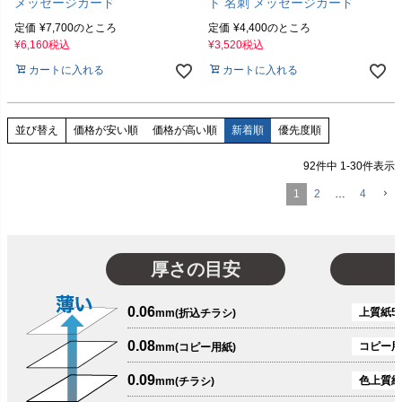
メッセージカード
ト 名刺 メッセージカード
定価
¥
7,700
のところ
定価
¥
4,400
のところ
¥
6,160
税込
¥
3,520
税込
カートに入れる
カートに入れる
価格が安い順
価格が高い順
新着順
優先度順
並び替え
92
件中
1
-
30
件表示
1
2
…
4
厚さの目安
0.06
上質紙51
mm(折込チラシ)
0.08
コピー用
mm(コピー用紙)
0.09
色上質紙
mm(チラシ)