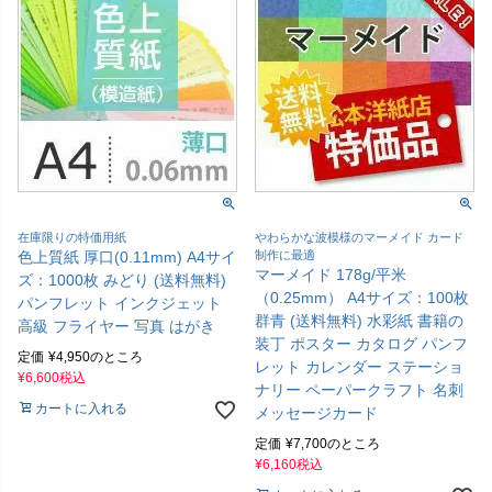
在庫限りの特価用紙
やわらかな波模様のマーメイド カード
色上質紙 厚口(0.11mm) A4サイ
制作に最適
マーメイド 178g/平米
ズ：1000枚 みどり (送料無料)
（0.25mm） A4サイズ：100枚
パンフレット インクジェット
群青 (送料無料) 水彩紙 書籍の
高級 フライヤー 写真 はがき
装丁 ポスター カタログ パンフ
定価
¥
4,950
のところ
レット カレンダー ステーショ
¥
6,600
税込
ナリー ペーパークラフト 名刺
カートに入れる
メッセージカード
定価
¥
7,700
のところ
¥
6,160
税込