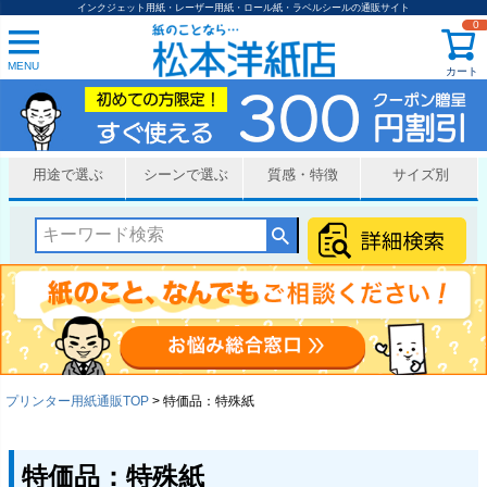
インクジェット用紙・レーザー用紙・ロール紙・ラベルシールの通販サイト
0
MENU
カート
用途で選ぶ
シーンで選ぶ
質感・特徴
サイズ別
プリンター用紙通販TOP
特価品：特殊紙
特価品：特殊紙