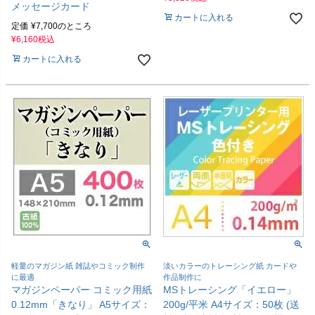
メッセージカード
カートに入れる
定価
¥
7,700
のところ
¥
6,160
税込
カートに入れる
軽量のマガジン紙 雑誌やコミック制作
淡いカラーのトレーシング紙 カードや
に最適
作品制作に
マガジンペーパー コミック用紙
MSトレーシング「イエロー」
0.12mm「きなり」 A5サイズ：
200g/平米 A4サイズ：50枚 (送