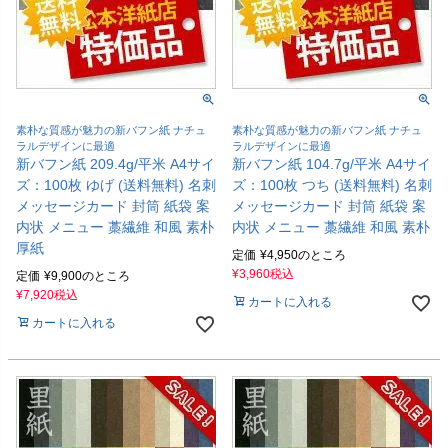
素朴な質感が魅力の新バフン紙 ナチュ
素朴な質感が魅力の新バフン紙 ナチュ
ラルデザインに最適
ラルデザインに最適
新バフン紙 209.4g/平米 A4サイ
新バフン紙 104.7g/平米 A4サイ
ズ：100枚 ゆげ (送料無料) 名刺
ズ：100枚 つち (送料無料) 名刺
メッセージカード 封筒 紙袋 案
メッセージカード 封筒 紙袋 案
内状 メニュー 藁繊維 和風 素朴
内状 メニュー 藁繊維 和風 素朴
厚紙
定価
¥
4,950
のところ
¥
3,960
税込
定価
¥
9,900
のところ
¥
7,920
税込
カートに入れる
カートに入れる