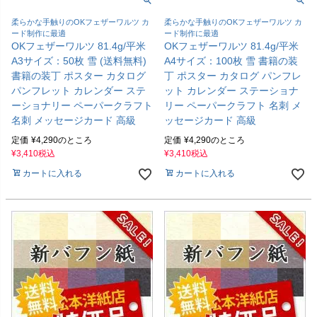
柔らかな手触りのOKフェザーワルツ カ
柔らかな手触りのOKフェザーワルツ カ
ード制作に最適
ード制作に最適
OKフェザーワルツ 81.4g/平米
OKフェザーワルツ 81.4g/平米
A3サイズ：50枚 雪 (送料無料)
A4サイズ：100枚 雪 書籍の装
書籍の装丁 ポスター カタログ
丁 ポスター カタログ パンフレ
パンフレット カレンダー ステ
ット カレンダー ステーショナ
ーショナリー ペーパークラフト
リー ペーパークラフト 名刺 メ
名刺 メッセージカード 高級
ッセージカード 高級
定価
¥
4,290
のところ
定価
¥
4,290
のところ
¥
3,410
税込
¥
3,410
税込
カートに入れる
カートに入れる