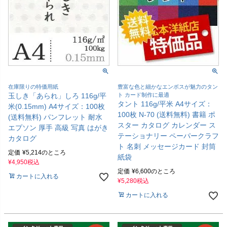
在庫限りの特価用紙
豊富な色と細かなエンボスが魅力のタン
玉しき「あられ」しろ 116g/平
ト カード制作に最適
タント 116g/平米 A4サイズ：
米(0.15mm) A4サイズ：100枚
100枚 N-70 (送料無料) 書籍 ポ
(送料無料) パンフレット 耐水
スター カタログ カレンダー ス
エプソン 厚手 高級 写真 はがき
テーショナリー ペーパークラフ
カタログ
ト 名刺 メッセージカード 封筒
定価
¥
5,214
のところ
紙袋
¥
4,950
税込
定価
¥
6,600
のところ
カートに入れる
¥
5,280
税込
カートに入れる