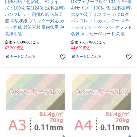
因州和紙「色雲竜」 A4サイ
OKフェザーワルツ 104.7g/平米
ズ：100枚 茶(1243) (送料無料)
A4サイズ：100枚 雪 (送料無料)
パンフレット 因州和紙 伝統工
書籍の装丁 ポスター カタログ
芸 高級和紙 プリンター対応 カ
パンフレット カレンダー ステ
ード作成 封筒素材 案内状用 包
ーショナリー ペーパークラフト
装紙用途
名刺 メッセージカード 高級
定価
¥
8,580
のところ
定価
¥
5,170
のところ
¥
7,700
税込
¥
4,620
税込
カートに入れる
カートに入れる