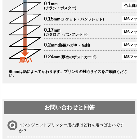
0.1
mm
色上質紙
(チラシ・ポスター)
0.15
MSマット
mm(チケット・パンフレット)
0.17
mm
MSマット
(カタログ・パンフレット)
0.2
MSマット
mm(郵便ハガキ・名刺)
0.24
MSマッ
mm(厚めのポストカード)
※mmは紙によってかわります。プリンタの対応サイズをご確認くださ
い。
お問い合わせと回答
インクジェットプリンター用の紙はどれを選べばよいです
か？