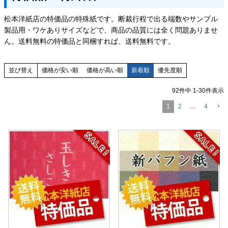
松本洋紙店の特価品の特殊紙です。断裁行程で出る端数やサンプル
製品用・ワケありサイズなどで、商品の品質には全く問題ありませ
ん。送料無料の特価品と同梱すれば、送料無料です。
価格が安い順
価格が高い順
新着順
優先度順
並び替え
92
件中
1
-
30
件表示
1
2
…
4