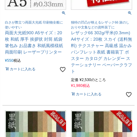
白さが際立つ両面大光紙 印刷物全般に
独特の凹凸が映えるレザック66 旅のし
使いやすい
おりや文集などの資料装丁に
両面大光紙900 A5サイズ：20
レザック66 302g/平米(0.3mm)
枚 和紙 厚手 挨拶状 封筒 紙袋
A4サイズ：20枚 スカイ (送料無
箸包み お品書き 和紙風模様紙
料) テクスチャー 高級感 温かみ
両面印刷 レーザープリンター
パンフレット表紙 書籍装丁 ポ
スター カタログ カレンダー ス
¥
550
税込
テーショナリー ペーパークラフ
カートに入れる
ト
定価
¥
2,530
のところ
¥
1,980
税込
カートに入れる