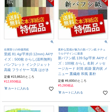
在庫限りの特価用紙
素朴な質感が魅力の新バフン紙 ナチュ
里紙 81.4g/平米(0.12mm) A4サ
ラルデザインに最適
新バフン紙 139.5g/平米 A4サイ
イズ：500枚 からし(送料無料)
ズ：100枚 からし 名刺 メッセ
パンフレット インクジェット
ージカード 封筒 紙袋 案内状 メ
高級 フライヤー 写真 はがき
ニュー 藁繊維 和風 素朴
定価
¥
15,862
のところ
定価
¥
6,600
のところ
¥
12,650
税込
¥
5,280
税込
カートに入れる
カートに入れる