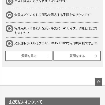
ゲスト購入の方法を教えてほしいです
会員ログインをして商品を購入する手順を知りたいです
写真用紙〈印画紙〉光沢・半光沢「A1サイズ」の紙はまだ買
えますか？
光沢透明ラベルはブラザーDCP-J528Nでも印刷可能ですか？
質問を見る
質問をする
シルバーペーパーにEPSON EP-30VAで印刷するときの設定
は？
竹尾 DEEP UVヴァンヌーボ スノーホワイトは 大判プリンタ
ーSC-P8050に対応してますか
塩ビのロール紙で離型紙が透明の商品はありますか
ペー
ジト
ップ
つや消し半透明ラベルのロールタイプはありますか？
お支払いについて
へ