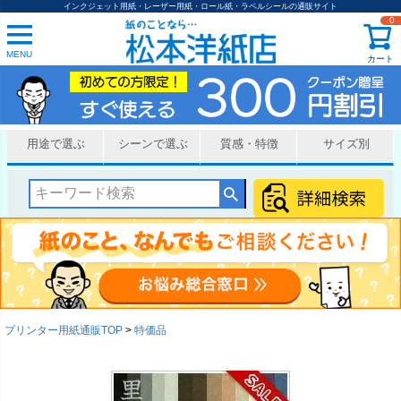
インクジェット用紙・レーザー用紙・ロール紙・ラベルシールの通販サイト
0
MENU
カート
用途で選ぶ
シーンで選ぶ
質感・特徴
サイズ別
プリンター用紙通販TOP
特価品