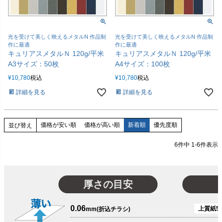
光を受けて美しく映えるメタルN 作品制
光を受けて美しく映えるメタルN 作品制
作に最適
作に最適
キュリアスメタルＮ 120g/平米
キュリアスメタルＮ 120g/平米
A3サイズ：50枚
A4サイズ：100枚
¥
10,780
税込
¥
10,780
税込
詳細を見る
詳細を見る
価格が安い順
価格が高い順
新着順
優先度順
並び替え
6
件中
1
-
6
件表示
厚さの目安
0.06
上質紙51
mm(折込チラシ)