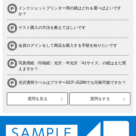
インクジェットプリンター用の紙はどれを選べばよいです
か？
ゲスト購入の方法を教えてほしいです
会員ログインをして商品を購入する手順を知りたいです
写真用紙〈印画紙〉光沢・半光沢「A1サイズ」の紙はまだ買
えますか？
光沢透明ラベルはブラザーDCP-J528Nでも印刷可能ですか？
質問を見る
質問をする
シルバーペーパーにEPSON EP-30VAで印刷するときの設定
は？
竹尾 DEEP UVヴァンヌーボ スノーホワイトは 大判プリンタ
ーSC-P8050に対応してますか