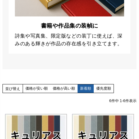
書籍や作品集の装幀に
詩集や写真集、限定版などの装丁に使えば、深
みのある輝きが作品の存在感を引き立てます。
価格が安い順
価格が高い順
新着順
優先度順
並び替え
6
件中
1
-
6
件表示