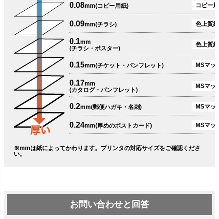
0.08
コピー用
mm(コピー用紙)
0.09
色上質紙
mm(チラシ)
0.1
mm
色上質紙
(チラシ・ポスター)
0.15
MSマット
mm(チケット・パンフレット)
0.17
mm
MSマット
(カタログ・パンフレット)
0.2
MSマット
mm(郵便ハガキ・名刺)
0.24
MSマッ
mm(厚めのポストカード)
※mmは紙によってかわります。プリンタの対応サイズをご確認くださ
い。
お問い合わせと回答