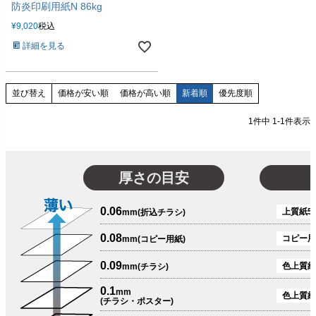
防炎印刷用紙N 86kg
¥
9,020
税込
詳細を見る
価格が安い順
価格が高い順
新着順
優先度順
並び替え
1
件中
1
-
1
件表示
厚さの目安
0.06
上質紙51
mm(折込チラシ)
0.08
コピー用
mm(コピー用紙)
0.09
色上質紙
mm(チラシ)
0.1
mm
色上質紙
(チラシ・ポスター)