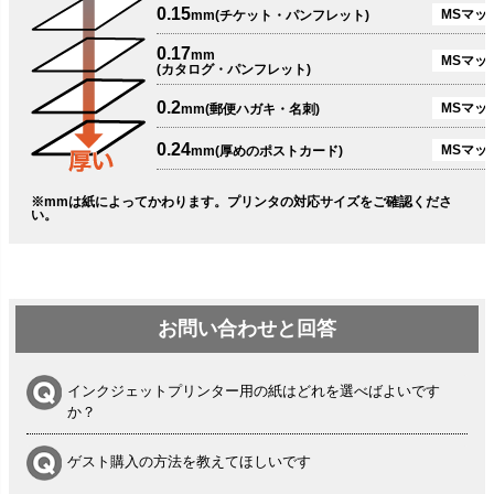
0.15
MSマット
mm(チケット・パンフレット)
0.17
mm
MSマット
(カタログ・パンフレット)
0.2
MSマット
mm(郵便ハガキ・名刺)
0.24
MSマッ
mm(厚めのポストカード)
※mmは紙によってかわります。プリンタの対応サイズをご確認くださ
い。
お問い合わせと回答
インクジェットプリンター用の紙はどれを選べばよいです
か？
ゲスト購入の方法を教えてほしいです