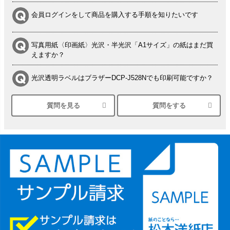
会員ログインをして商品を購入する手順を知りたいです
写真用紙〈印画紙〉光沢・半光沢「A1サイズ」の紙はまだ買
えますか？
光沢透明ラベルはブラザーDCP-J528Nでも印刷可能ですか？
質問を見る
質問をする
シルバーペーパーにEPSON EP-30VAで印刷するときの設定
は？
竹尾 DEEP UVヴァンヌーボ スノーホワイトは 大判プリンタ
ーSC-P8050に対応してますか
塩ビのロール紙で離型紙が透明の商品はありますか
つや消し半透明ラベルのロールタイプはありますか？