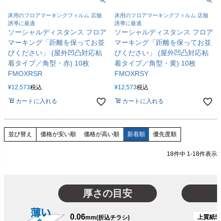
床用のフロアマーキングフィルム 店舗
床用のフロアマーキングフィルム 店舗
誘導に最適
誘導に最適
ソーシャルディスタンス フロア
ソーシャルディスタンス フロア
マーキング「距離を保ってお並
マーキング「距離を保ってお並
びください」 (屋外凹凸対応粘
びください」 (屋外凹凸対応粘
着タイプ／角型・赤) 10枚
着タイプ／角型・黄) 10枚
FMOXRSR
FMOXRSY
¥
12,573
税込
¥
12,573
税込
カートに入れる
カートに入れる
価格が安い順
価格が高い順
新着順
優先度順
並び替え
18
件中
1
-
18
件表示
厚さの目安
0.06
上質紙51
mm(折込チラシ)