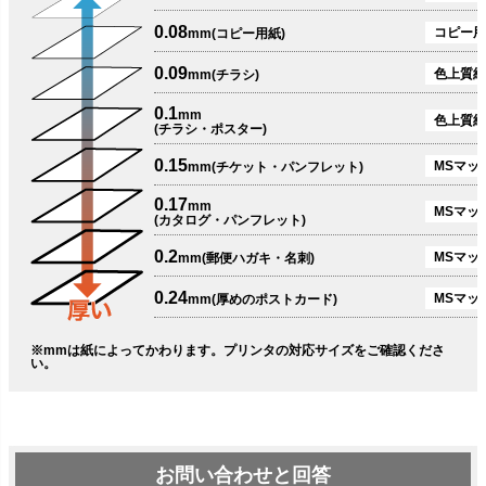
0.08
コピー用
mm(コピー用紙)
0.09
色上質紙
mm(チラシ)
0.1
mm
色上質紙
(チラシ・ポスター)
0.15
MSマット
mm(チケット・パンフレット)
0.17
mm
MSマット
(カタログ・パンフレット)
0.2
MSマット
mm(郵便ハガキ・名刺)
0.24
MSマッ
mm(厚めのポストカード)
※mmは紙によってかわります。プリンタの対応サイズをご確認くださ
い。
お問い合わせと回答