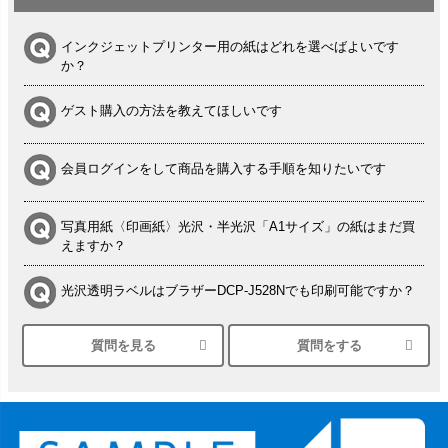
インクジェットプリンター用の紙はどれを選べばよいです
か？
ゲスト購入の方法を教えてほしいです
会員ログインをして商品を購入する手順を知りたいです
写真用紙〈印画紙〉光沢・半光沢「A1サイズ」の紙はまだ買
えますか？
光沢透明ラベルはブラザーDCP-J528Nでも印刷可能ですか？
質問を見る
質問をする
シルバーペーパーにEPSON EP-30VAで印刷するときの設定
は？
竹尾 DEEP UVヴァンヌーボ スノーホワイトは 大判プリンタ
ーSC-P8050に対応してますか