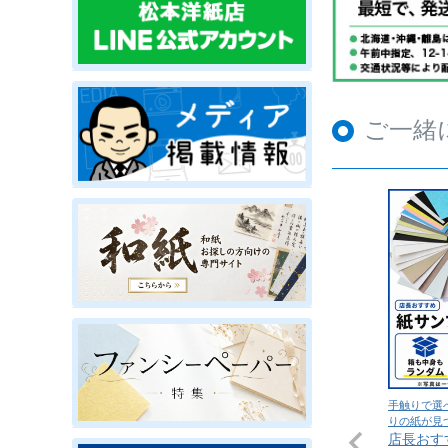
ご一緒
手触りで選
りの紙が見
店長おす