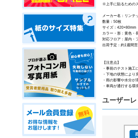
※上手に貼るための
メーカー名：リンテ
数量：50枚
サイズ：420×80mm
カラー・形：黄色・
対応フロア：屋内・
出荷予定：約1週間
【注意点】
・事前のテスト施工
・下地の状態により
・雨の影響や水分が
・車両が通行する環
ユーザーレ