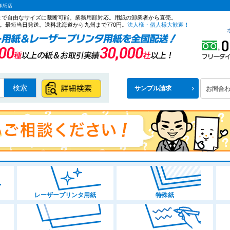
洋紙店
ズまで自由なサイズに裁断可能。業務用卸対応。用紙の卸業者から直売。
。最短当日発送。送料北海道から九州まで770円。
法人様・個人様大歓迎！
検索
サンプル請求
お問合
レーザープリンタ用紙
特殊紙