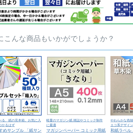
にこんな商品もいかがでしょうか？
べる、紙の見本箱。お気に入
軽量のマガジン紙 雑誌やコミック制作
やわらかな色
つかるはず
に最適
エコ系デザイ
すめサンプル 「紙サン
マガジンペーパー コミック用紙
和紙ラベル