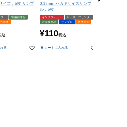
A4サイズ：5枚 サンプ
0.13mm ハガキサイズサンプ
（お試し用紙
ル：5枚
届いてからの
ンター
常備在庫品
インクジェット
レーザープリンター
サンプル
ネコ
コポス
常備在庫品
サンプル
ネコポス
¥
550
税
¥
110
税込
税込
カートに入れ
れる
カートに入れる