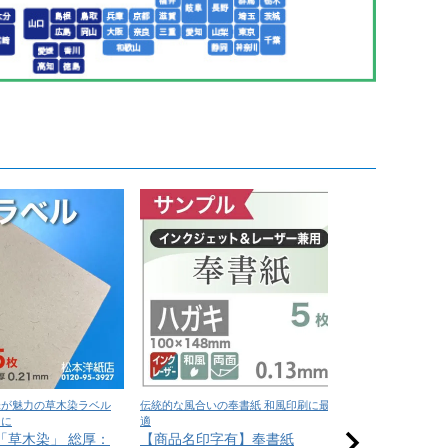
味が魅力の草木染ラベル
伝統的な風合いの奉書紙 和風印刷に最
深い色味と上質な質
ンに
適
印刷に最適
「草木染」 総厚：
【商品名印字有】奉書紙
NTラシャ A