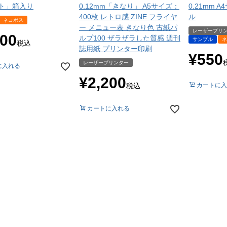
ト」箱入り
0.12mm「きなり」 A5サイズ：
0.21mm 
400枚 レトロ感 ZINE フライヤ
ル
ネコポス
ー メニュー表 きなり色 古紙パ
レーザープリ
100
ルプ100 ザラザラした質感 週刊
サンプル
ネ
税込
誌用紙 プリンター印刷
¥
550
レーザープリンター
に入れる
¥
2,200
税込
カートに入
カートに入れる