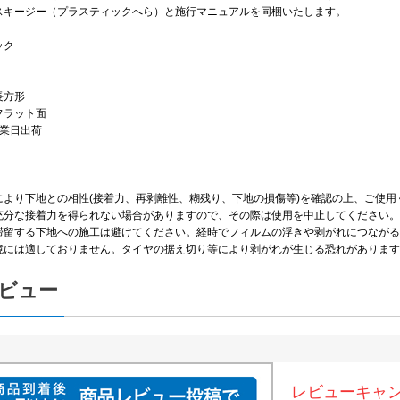
スキージー（プラスティックへら）と施行マニュアルを同梱いたします。
ック
長方形
フラット面
営業日出荷
により下地との相性(接着力、再剥離性、糊残り、下地の損傷等)を確認の上、ご使用
充分な接着力を得られない場合がありますので、その際は使用を中止してください。
滞留する下地への施工は避けてください。経時でフィルムの浮きや剥がれにつながる
境には適しておりません。タイヤの据え切り等により剥がれが生じる恐れがあります
ビュー
レビューキャ