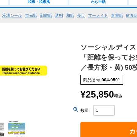
和紙・和紙風
わら半紙
冷凍シール
蛍光紙
剥離紙
透明
和紙
長尺
マーメイド
奉書紙
飲食
ソーシャルディス
「距離を保ってお
／長方形・黄) 50枚
商品番号
004-0501
¥
25,850
税込
カ