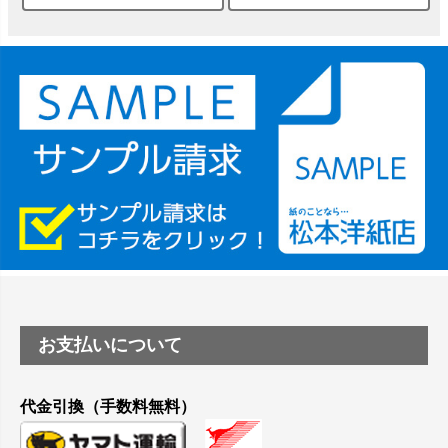
は？
竹尾 DEEP UVヴァンヌーボ スノーホワイトは 大判プリンタ
ーSC-P8050に対応してますか
塩ビのロール紙で離型紙が透明の商品はありますか
つや消し半透明ラベルのロールタイプはありますか？
縦420mm×横650mmの包装紙に適した紙はありますか？
お支払いについて
代金引換（手数料無料）