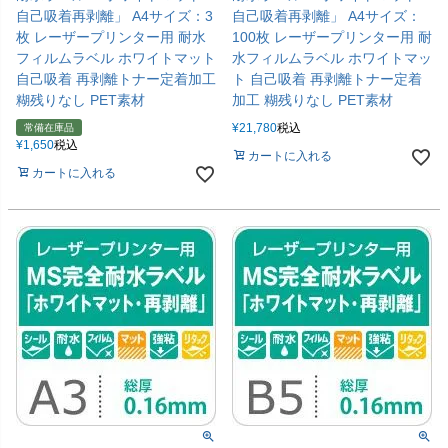
自己吸着再剥離」 A4サイズ：3
自己吸着再剥離」 A4サイズ：
枚 レーザープリンター用 耐水
100枚 レーザープリンター用 耐
フィルムラベル ホワイトマット
水フィルムラベル ホワイトマッ
自己吸着 再剥離トナー定着加工
ト 自己吸着 再剥離トナー定着
糊残りなし PET素材
加工 糊残りなし PET素材
¥
21,780
税込
常備在庫品
¥
1,650
税込
カートに入れる
カートに入れる