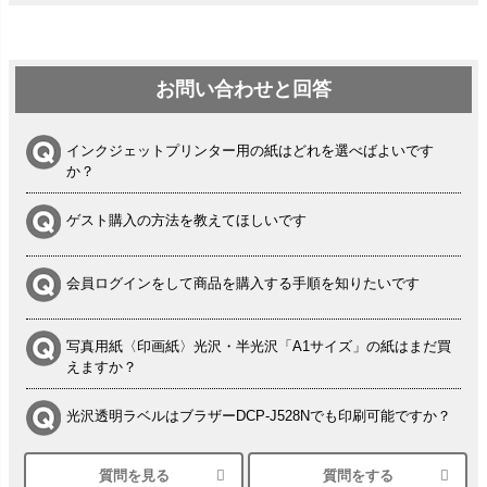
お問い合わせと回答
インクジェットプリンター用の紙はどれを選べばよいです
か？
ゲスト購入の方法を教えてほしいです
会員ログインをして商品を購入する手順を知りたいです
写真用紙〈印画紙〉光沢・半光沢「A1サイズ」の紙はまだ買
えますか？
光沢透明ラベルはブラザーDCP-J528Nでも印刷可能ですか？
質問を見る
質問をする
シルバーペーパーにEPSON EP-30VAで印刷するときの設定