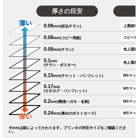
厚さの目安
0.06
上質紙51
mm(折込チラシ)
0.08
コピー用
mm(コピー用紙)
0.09
色上質紙
mm(チラシ)
0.1
mm
色上質紙
(チラシ・ポスター)
0.15
MSマット
mm(チケット・パンフレット)
0.17
mm
MSマット
(カタログ・パンフレット)
0.2
MSマット
mm(郵便ハガキ・名刺)
0.24
MSマッ
mm(厚めのポストカード)
※mmは紙によってかわります。プリンタの対応サイズをご確認くださ
い。