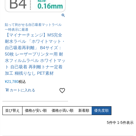
貼って剥がせる自己吸着マットラベル
一時表示に最適
【マイナーチェンジ】MS完全
耐水ラベル 「ホワイトマット・
自己吸着再剥離」 B4サイズ：
50枚 レーザープリンター用 耐
水フィルムラベル ホワイトマッ
ト 自己吸着 再剥離トナー定着
加工 糊残りなし PET素材
¥
21,780
税込
カートに入れる
価格が安い順
価格が高い順
新着順
優先度順
並び替え
5
件中
1
-
5
件表示