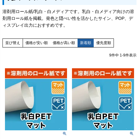
溶剤用ロール紙/乳白・白メディアです。乳白・白メディア向けの溶
剤用ロール紙を掲載。発色と隠ぺい性を活かしたサイン、POP、デ
ィスプレイ出力におすすめです。
価格が安い順
価格が高い順
新着順
優先度順
並び替え
9
件中
1
-
9
件表示