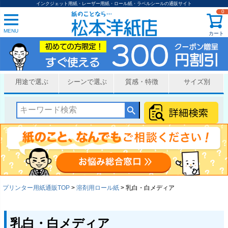
インクジェット用紙・レーザー用紙・ロール紙・ラベルシールの通販サイト
0
MENU
カート
用途で選ぶ
シーンで選ぶ
質感・特徴
サイズ別
プリンター用紙通販TOP
溶剤用ロール紙
乳白・白メディア
乳白・白メディア