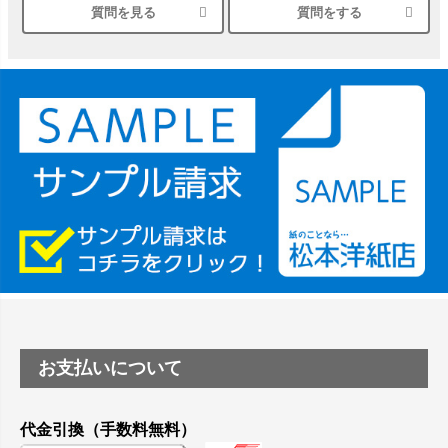
質問を見る
質問をする
シルバーペーパーにEPSON EP-30VAで印刷するときの設定
は？
竹尾 DEEP UVヴァンヌーボ スノーホワイトは 大判プリンタ
ーSC-P8050に対応してますか
塩ビのロール紙で離型紙が透明の商品はありますか
つや消し半透明ラベルのロールタイプはありますか？
縦420mm×横650mmの包装紙に適した紙はありますか？
お支払いについて
代金引換（手数料無料）