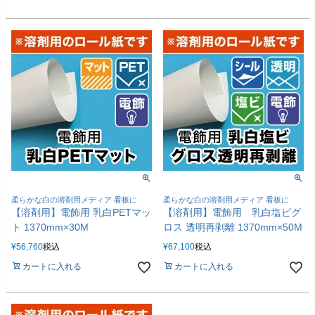
柔らかな白の溶剤用メディア 看板に
柔らかな白の溶剤用メディア 看板に
【溶剤用】電飾用 乳白PETマッ
【溶剤用】電飾用 乳白塩ビグ
ト 1370mm×30M
ロス 透明再剥離 1370mm×50M
¥
56,760
税込
¥
67,100
税込
カートに入れる
カートに入れる