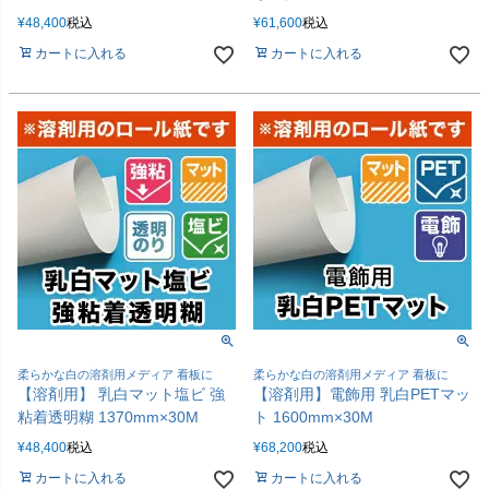
¥
48,400
税込
¥
61,600
税込
カートに入れる
カートに入れる
柔らかな白の溶剤用メディア 看板に
柔らかな白の溶剤用メディア 看板に
【溶剤用】 乳白マット塩ビ 強
【溶剤用】電飾用 乳白PETマッ
粘着透明糊 1370mm×30M
ト 1600mm×30M
¥
48,400
税込
¥
68,200
税込
カートに入れる
カートに入れる