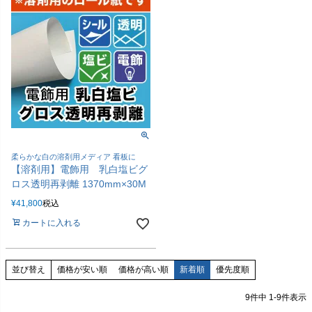
柔らかな白の溶剤用メディア 看板に
【溶剤用】電飾用 乳白塩ビグ
ロス透明再剥離 1370mm×30M
¥
41,800
税込
カートに入れる
価格が安い順
価格が高い順
新着順
優先度順
並び替え
9
件中
1
-
9
件表示