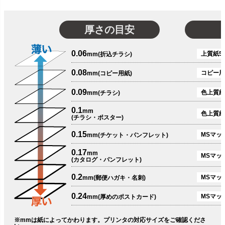
厚さの目安
0.06
上質紙51
mm(折込チラシ)
0.08
コピー用
mm(コピー用紙)
0.09
色上質紙
mm(チラシ)
0.1
mm
色上質紙
(チラシ・ポスター)
0.15
MSマット
mm(チケット・パンフレット)
0.17
mm
MSマット
(カタログ・パンフレット)
0.2
MSマット
mm(郵便ハガキ・名刺)
0.24
MSマッ
mm(厚めのポストカード)
※mmは紙によってかわります。プリンタの対応サイズをご確認くださ