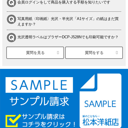
会員ログインをして商品を購入する手順を知りたいです
写真用紙〈印画紙〉光沢・半光沢「A1サイズ」の紙はまだ買
えますか？
光沢透明ラベルはブラザーDCP-J528Nでも印刷可能ですか？
質問を見る
質問をする
シルバーペーパーにEPSON EP-30VAで印刷するときの設定
は？
竹尾 DEEP UVヴァンヌーボ スノーホワイトは 大判プリンタ
ーSC-P8050に対応してますか
塩ビのロール紙で離型紙が透明の商品はありますか
つや消し半透明ラベルのロールタイプはありますか？
縦420mm×横650mmの包装紙に適した紙はありますか？