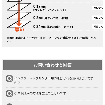
0.17
mm
MSマット
(カタログ・パンフレット)
0.2
MSマット
mm(郵便ハガキ・名刺)
0.24
MSマッ
mm(厚めのポストカード)
※mmは紙によってかわります。プリンタの対応サイズをご確認くださ
い。
お問い合わせと回答
インクジェットプリンター用の紙はどれを選べばよいです
か？
ゲスト購入の方法を教えてほしいです