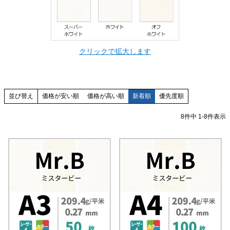
クリックで拡大します
価格が安い順
価格が高い順
新着順
優先度順
並び替え
8
件中
1
-
8
件表示