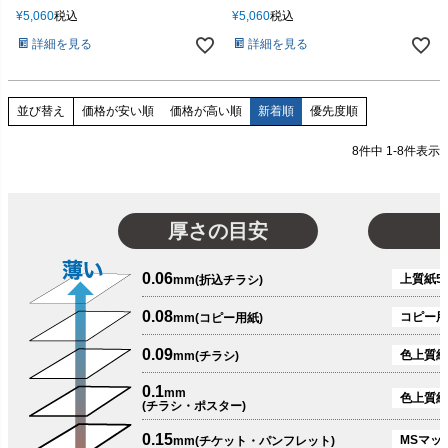
¥
5,060
税込
¥
5,060
税込
詳細を見る
詳細を見る
価格が安い順
価格が高い順
新着順
優先度順
並び替え
8
件中
1
-
8
件表示
厚さの目安
0.06
上質紙51
mm(折込チラシ)
0.08
コピー用
mm(コピー用紙)
0.09
色上質紙
mm(チラシ)
0.1
mm
色上質紙
(チラシ・ポスター)
0.15
MSマット
mm(チケット・パンフレット)