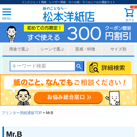
インクジェット用紙・レーザー用紙・ロール紙・ラベルシールの通販サイト
0
MENU
カート
用途で選ぶ
シーンで選ぶ
質感・特徴
サイズ別
プリンター用紙通販TOP
Mr.B
Mr.B