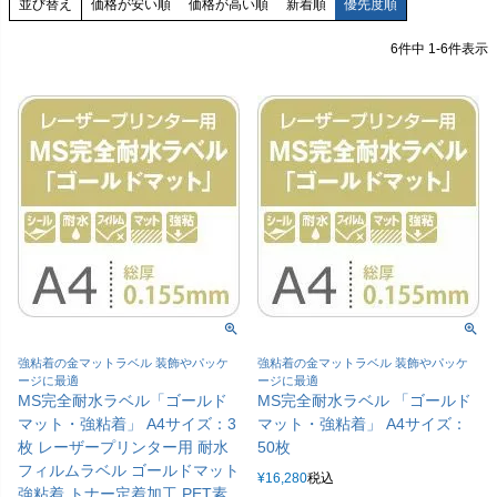
価格が安い順
価格が高い順
新着順
優先度順
並び替え
6
件中
1
-
6
件表示
強粘着の金マットラベル 装飾やパッケ
強粘着の金マットラベル 装飾やパッケ
ージに最適
ージに最適
MS完全耐水ラベル「ゴールド
MS完全耐水ラベル 「ゴールド
マット・強粘着」 A4サイズ：3
マット・強粘着」 A4サイズ：
枚 レーザープリンター用 耐水
50枚
フィルムラベル ゴールドマット
¥
16,280
税込
強粘着 トナー定着加工 PET素