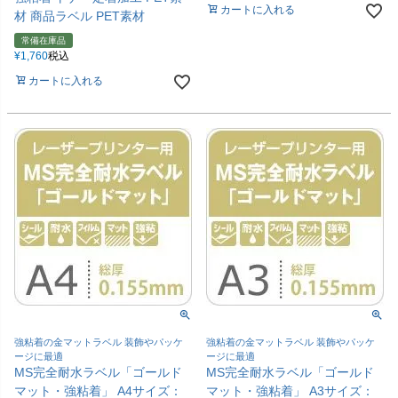
カートに入れる
材 商品ラベル PET素材
常備在庫品
¥
1,760
税込
カートに入れる
強粘着の金マットラベル 装飾やパッケ
強粘着の金マットラベル 装飾やパッケ
ージに最適
ージに最適
MS完全耐水ラベル「ゴールド
MS完全耐水ラベル「ゴールド
マット・強粘着」 A4サイズ：
マット・強粘着」 A3サイズ：