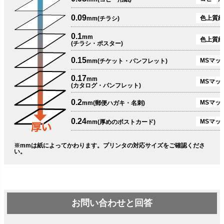
0.09
色上質紙
mm(チラシ)
0.1
mm
色上質紙
(チラシ・ポスター)
0.15
MSマット
mm(チケット・パンフレット)
0.17
mm
MSマット
(カタログ・パンフレット)
0.2
MSマット
mm(郵便ハガキ・名刺)
0.24
MSマッ
mm(厚めのポストカード)
※mmは紙によってかわります。プリンタの対応サイズをご確認くださ
い。
お問い合わせと回答