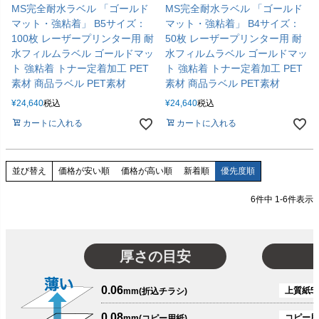
MS完全耐水ラベル 「ゴールド
MS完全耐水ラベル 「ゴールド
マット・強粘着」 B5サイズ：
マット・強粘着」 B4サイズ：
100枚 レーザープリンター用 耐
50枚 レーザープリンター用 耐
水フィルムラベル ゴールドマッ
水フィルムラベル ゴールドマッ
ト 強粘着 トナー定着加工 PET
ト 強粘着 トナー定着加工 PET
素材 商品ラベル PET素材
素材 商品ラベル PET素材
¥
24,640
税込
¥
24,640
税込
カートに入れる
カートに入れる
価格が安い順
価格が高い順
新着順
優先度順
並び替え
6
件中
1
-
6
件表示
厚さの目安
0.06
上質紙51
mm(折込チラシ)
0.08
コピー用
mm(コピー用紙)