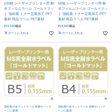
100枚 レーザープリンター用 耐
50枚 レーザープリンター用 耐
水フィルムラベル ゴールドマッ
水フィルムラベル ゴールドマッ
ト 強粘着 トナー定着加工 PET
ト 強粘着 トナー定着加工 PET
素材 商品ラベル PET素材
素材 商品ラベル PET素材
¥
24,640
税込
¥
24,640
税込
カートに入れる
カートに入れる
強粘着の金マットラベル 装飾やパッケ
強粘着の金マットラベル 装飾やパッケ
ージに最適
ージに最適