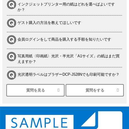
インクジェットプリンター用の紙はどれを選べばよいです
か？
ゲスト購入の方法を教えてほしいです
会員ログインをして商品を購入する手順を知りたいです
写真用紙〈印画紙〉光沢・半光沢「A1サイズ」の紙はまだ買
えますか？
光沢透明ラベルはブラザーDCP-J528Nでも印刷可能ですか？
質問を見る
質問をする
シルバーペーパーにEPSON EP-30VAで印刷するときの設定
は？
竹尾 DEEP UVヴァンヌーボ スノーホワイトは 大判プリンタ
ーSC-P8050に対応してますか
塩ビのロール紙で離型紙が透明の商品はありますか