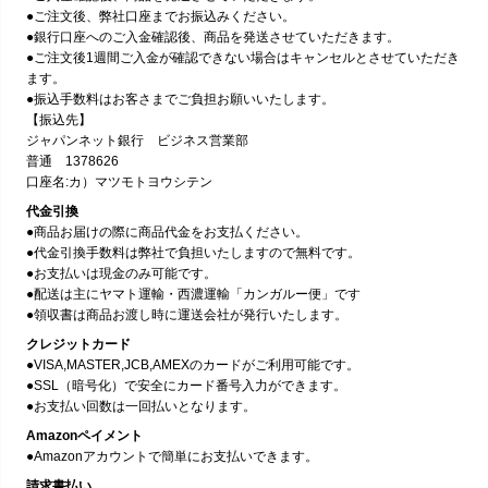
●ご注文後、弊社口座までお振込みください。
●銀行口座へのご入金確認後、商品を発送させていただきます。
●ご注文後1週間ご入金が確認できない場合はキャンセルとさせていただき
ます。
●振込手数料はお客さまでご負担お願いいたします。
【振込先】
ジャパンネット銀行 ビジネス営業部
普通 1378626
口座名:カ）マツモトヨウシテン
代金引換
●商品お届けの際に商品代金をお支払ください。
●代金引換手数料は弊社で負担いたしますので無料です。
●お支払いは現金のみ可能です。
●配送は主にヤマト運輸・西濃運輸「カンガルー便」です
●領収書は商品お渡し時に運送会社が発行いたします。
クレジットカード
●VISA,MASTER,JCB,AMEXのカードがご利用可能です。
●SSL（暗号化）で安全にカード番号入力ができます。
●お支払い回数は一回払いとなります。
Amazonペイメント
●Amazonアカウントで簡単にお支払いできます。
請求書払い