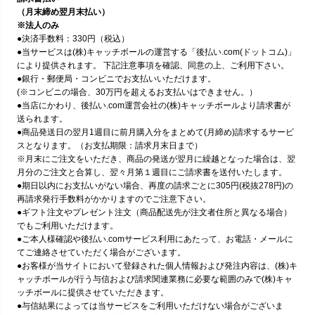
（月末締め翌月末払い）
※法人のみ
●決済手数料：330円（税込）
●当サービスは(株)キャッチボールの運営する「後払い.com(ドットコム)」
により提供されます。 下記注意事項を確認、同意の上、ご利用下さい。
●銀行・郵便局・コンビニでお支払いいただけます。
(※コンビニの場合、30万円を超えるお支払いはできません。）
●当店にかわり、後払い.com運営会社の(株)キャッチボールより請求書が
送られます。
●商品発送日の翌月1週目に前月購入分をまとめて(月締め)請求するサービ
スとなります。（お支払期限：請求月末日まで）
※月末にご注文をいただき、商品の発送が翌月に繰越となった場合は、翌
月分のご注文と合算し、翌々月第１週目にご請求書を送付いたします。
●期日以内にお支払いがない場合、再度の請求ごとに305円(税抜278円)の
再請求発行手数料がかかりますのでご注意下さい。
●ギフト注文やプレゼント注文（商品配送先が注文者住所と異なる場合）
でもご利用いただけます。
●ご本人様確認や後払い.comサービス利用にあたって、お電話・メールに
てご連絡させていただく場合がございます。
●お客様が当サイトにおいて登録された個人情報および発注内容は、(株)キ
ャッチボールが行う与信および請求関連業務に必要な範囲のみで(株)キャ
ッチボールに提供させていただきます。
●与信結果によっては当サービスをご利用いただけない場合がございま