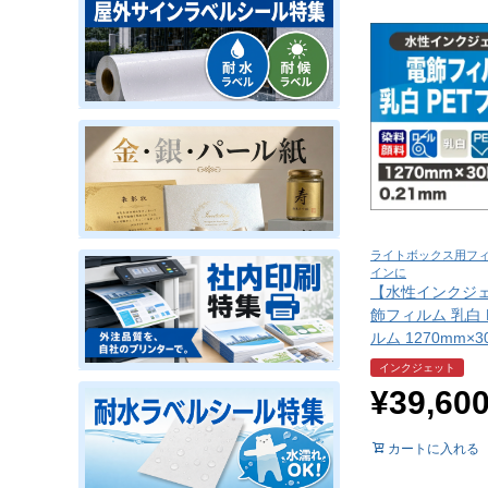
ライトボックス用フィ
インに
【水性インクジェ
飾フィルム 乳白 
ルム 1270mm×3
インクジェット
¥
39,60
カートに入れる