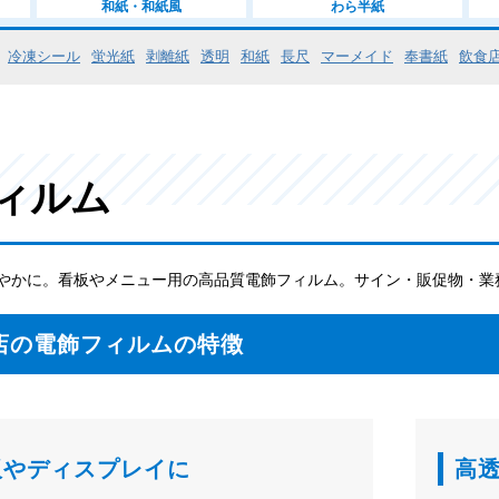
和紙・和紙風
わら半紙
冷凍シール
蛍光紙
剥離紙
透明
和紙
長尺
マーメイド
奉書紙
飲食
ィルム
やかに。看板やメニュー用の高品質電飾フィルム。サイン・販促物・業
店の電飾フィルムの特徴
板やディスプレイに
高