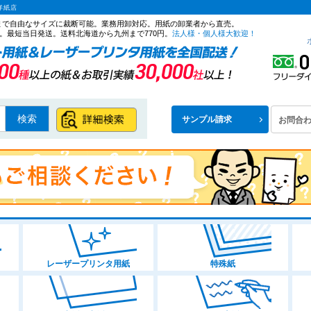
洋紙店
ズまで自由なサイズに裁断可能。業務用卸対応。用紙の卸業者から直売。
。最短当日発送。送料北海道から九州まで770円。
法人様・個人様大歓迎！
検索
サンプル請求
お問合
レーザープリンタ用紙
特殊紙