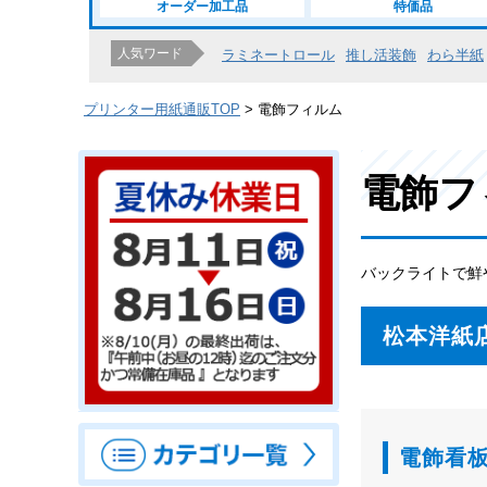
オーダー加工品
特価品
人気ワード
ラミネートロール
推し活装飾
わら半紙
プリンター用紙通販TOP
電飾フィルム
電飾フ
バックライトで鮮
松本洋紙
電飾看