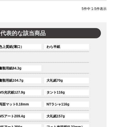
5
件中
1
-
5
件表示
代表的な該当商品
色上質紙(薄口）
わら半紙
書類用紙84.3g
書類用紙104.7g
大礼紙70g
MS光沢紙127.9g
タント116g
両面マット0.18mm
NTラシャ116g
MSアート209.4g
大礼紙157g