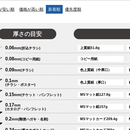
が安い順
価格が高い順
新着順
優先度順
厚さの目安
0.06
上質紙51.8g
mm(折込チラシ)
0.08
コピー用紙
mm(コピー用紙)
0.09
色上質紙（中厚口）
mm(チラシ)
0.1
mm
色上質紙（厚口）
(チラシ・ポスター)
0.15
MSマット紙127.9g
mm(チケット・パンフレット)
0.17
mm
MSマット紙157g
(カタログ・パンフレット)
0.2
MSマットカード209.4g
mm(郵便ハガキ・名刺)
0.24