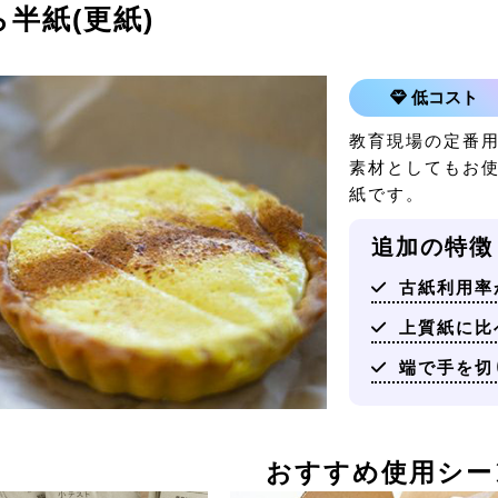
ら半紙(更紙)
低コスト
教育現場の定番
素材としてもお
紙です。
追加の特徴
古紙利用率
上質紙に比
端で手を切
おすすめ使用シー