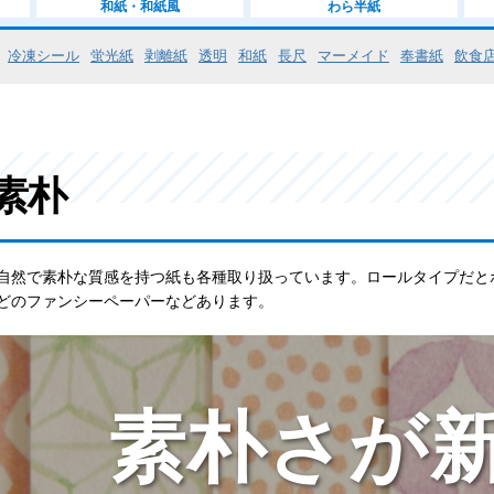
和紙・和紙風
わら半紙
冷凍シール
蛍光紙
剥離紙
透明
和紙
長尺
マーメイド
奉書紙
飲食
素朴
自然で素朴な質感を持つ紙も各種取り扱っています。ロールタイプだと
どのファンシーペーパーなどあります。
素朴さが