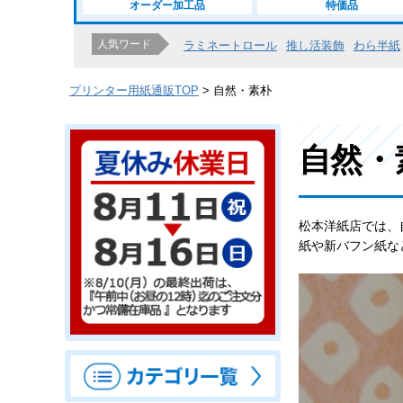
オーダー加工品
特価品
人気ワード
ラミネートロール
推し活装飾
わら半紙
プリンター用紙通販TOP
自然・素朴
自然・
松本洋紙店では、
紙や新バフン紙な