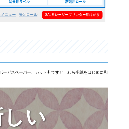
冷食用ラベル
溶剤用ロール
店メニュー
溶剤ロール
SALE レーザープリンター用はがき
ボーガスペーパー、カット判ですと、わら半紙をはじめに和
新しい