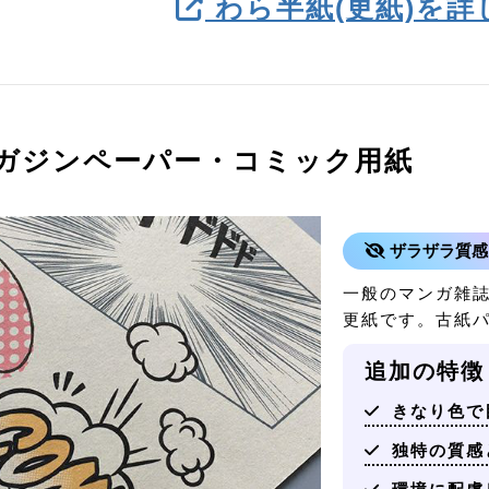
わら半紙(更紙)を詳
ガジンペーパー・コミック用紙
ザラザラ質感
一般のマンガ雑
更紙です。古紙パ
追加の特徴
きなり色で
独特の質感