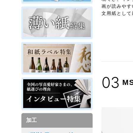
画が読みやす
文用紙として
03
M
加工