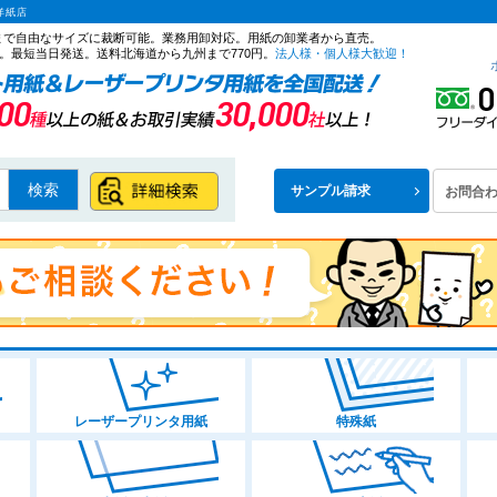
洋紙店
ズまで自由なサイズに裁断可能。業務用卸対応。用紙の卸業者から直売。
。最短当日発送。送料北海道から九州まで770円。
法人様・個人様大歓迎！
検索
サンプル請求
お問合
レーザープリンタ用紙
特殊紙