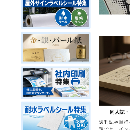
同人誌・
週刊誌や単行
現でき、イン