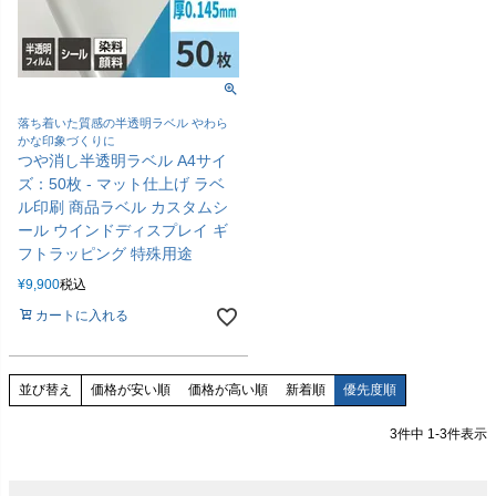
落ち着いた質感の半透明ラベル やわら
かな印象づくりに
つや消し半透明ラベル A4サイ
ズ：50枚 - マット仕上げ ラベ
ル印刷 商品ラベル カスタムシ
ール ウインドディスプレイ ギ
フトラッピング 特殊用途
¥
9,900
税込
カートに入れる
価格が安い順
価格が高い順
新着順
優先度順
並び替え
3
件中
1
-
3
件表示