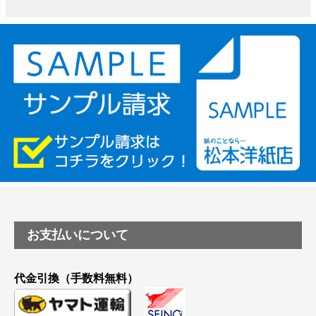
は？
竹尾 DEEP UVヴァンヌーボ スノーホワイトは 大判プリンタ
ーSC-P8050に対応してますか
塩ビのロール紙で離型紙が透明の商品はありますか
つや消し半透明ラベルのロールタイプはありますか？
縦420mm×横650mmの包装紙に適した紙はありますか？
お支払いについて
代金引換（手数料無料）