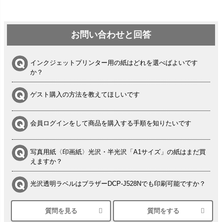
お問い合わせと回答
インクジェットプリンター用の紙はどれを選べばよいです
か？
ゲスト購入の方法を教えてほしいです
会員ログインをして商品を購入する手順を知りたいです
写真用紙〈印画紙〉光沢・半光沢「A1サイズ」の紙はまだ買
えますか？
光沢透明ラベルはブラザーDCP-J528Nでも印刷可能ですか？
質問を見る
質問をする
シルバーペーパーにEPSON EP-30VAで印刷するときの設定