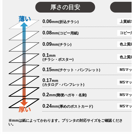
厚さの目安
0.06
上質紙51
mm(折込チラシ)
0.08
コピー用
mm(コピー用紙)
0.09
色上質紙
mm(チラシ)
0.1
mm
色上質紙
(チラシ・ポスター)
0.15
MSマット
mm(チケット・パンフレット)
0.17
mm
MSマット
(カタログ・パンフレット)
0.2
MSマット
mm(郵便ハガキ・名刺)
0.24
MSマッ
mm(厚めのポストカード)
※mmは紙によってかわります。プリンタの対応サイズをご確認くださ
い。