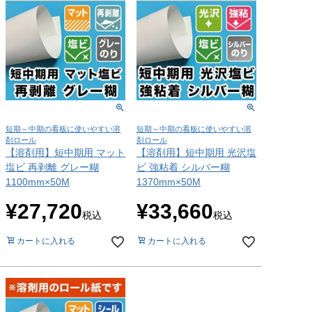
短期～中期の看板に使いやすい溶
短期～中期の看板に使いやすい溶
剤ロール
剤ロール
【溶剤用】短中期用 マット
【溶剤用】短中期用 光沢塩
塩ビ 再剥離 グレー糊
ビ 強粘着 シルバー糊
1100mm×50M
1370mm×50M
¥
27,720
¥
33,660
税込
税込
カートに入れる
カートに入れる