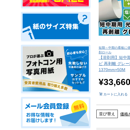
短期～中期の看板に
剤ロール
【溶剤用】短中期
ビ 再剥離 グレー
1370mm×50M
¥
33,66
カートに入れる
並び替え
価格