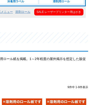
冷食用ラベル
溶剤用ロール
店メニュー
溶剤ロール
SALE レーザープリンター用はがき
剤用ロール紙を掲載。1～2年程度の屋外掲示を想定した販促
9
件中
1
-
9
件表示