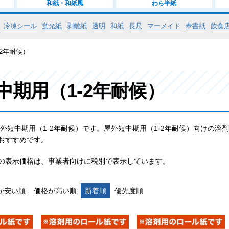
和紙・和紙風
わら半紙
冷凍シール
蛍光紙
剥離紙
透明
和紙
長尺
マーメイド
奉書紙
飲食
2年耐候）
中期用（1-2年耐候）
屋外短中期用（1-2年耐候）です。屋外短中期用（1-2年耐候）向けの溶
おすすめです。
の表示価格は、事業者向けに税別で表示しています。
が安い順
価格が高い順
新着順
優先度順