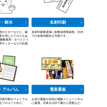
外・耐水
名刺印刷
用ポスターなどに。破
名刺印刷業者様に多数採用実績有。社内
度を増したクロスもあ
での名刺内製化も可能です。
・横断幕用・タペストリ
球サッカーなどの応援
・アルバム
電装看板
写真印刷やフォトアル
お店の看板や店頭の電飾メニューパネル
るプロユース向け。
に最適。写真をLEDで裏から照射など。