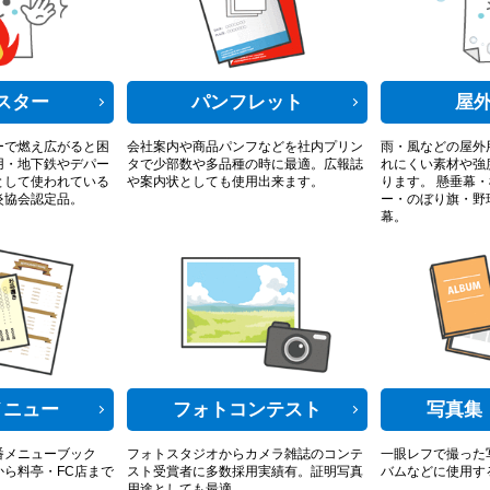
スター
パンフレット
屋
ーで燃え広がると困
会社案内や商品パンフなどを社内プリン
雨・風などの屋外
用・地下鉄やデパー
タで少部数や多品種の時に最適。広報誌
れにくい素材や強
として使われている
や案内状としても使用出来ます。
ります。 懸垂幕
炎協会認定品。
ー・のぼり旗・野
幕。
メニュー
フォトコンテスト
写真集
番メニューブック
フォトスタジオからカメラ雑誌のコンテ
一眼レフで撮った
ら料亭・FC店まで
スト受賞者に多数採用実績有。証明写真
バムなどに使用す
用途としても最適。