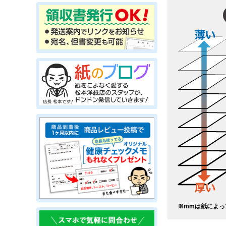
※mmは紙によっ