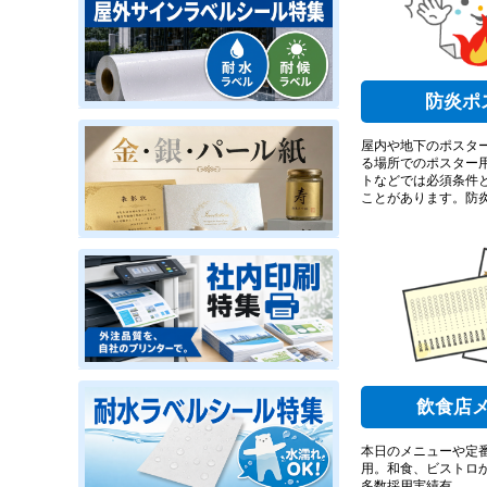
防炎ポ
屋内や地下のポスタ
る場所でのポスター
トなどでは必須条件
ことがあります。防
飲食店
本日のメニューや定
用。和食、ビストロか
多数採用実績有。