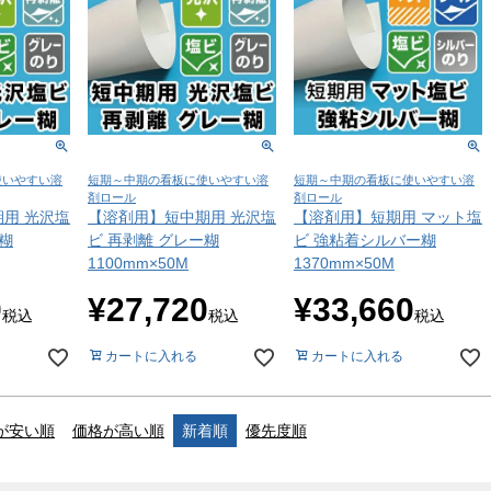
使いやすい溶
短期～中期の看板に使いやすい溶
短期～中期の看板に使いやすい溶
剤ロール
剤ロール
用 光沢塩
【溶剤用】短中期用 光沢塩
【溶剤用】短期用 マット塩
糊
ビ 再剥離 グレー糊
ビ 強粘着シルバー糊
1100mm×50M
1370mm×50M
0
¥
27,720
¥
33,660
税込
税込
税込
カートに入れる
カートに入れる
が安い順
価格が高い順
新着順
優先度順