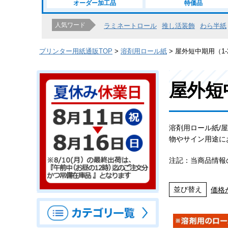
オーダー加工品
特価品
人気ワード
ラミネートロール
推し活装飾
わら半紙
プリンター用紙通販TOP
溶剤用ロール紙
屋外短中期用（1-
屋外短
溶剤用ロール紙/
物やサイン用途に
注記：当商品情報
並び替え
価格