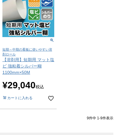
短期～中期の看板に使いやすい溶
剤ロール
【溶剤用】短期用 マット塩
ビ 強粘着シルバー糊
1100mm×50M
¥
29,040
税込
カートに入れる
9
件中
1
-
9
件表示