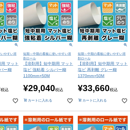
使いやすい溶
短期～中期の看板に使いやすい溶
短期～中期の看板に使いやすい溶
剤ロール
剤ロール
用 マット
【溶剤用】短中期用 マット
【溶剤用】短中期用 マット
ルバー糊
塩ビ 強粘着 シルバー糊
塩ビ 再剥離 グレー糊
1100mm×50M
1370mm×50M
0
¥
29,040
¥
33,660
税込
税込
税込
カートに入れる
カートに入れる