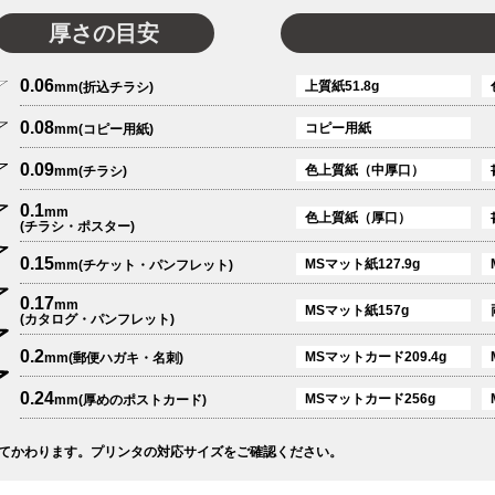
厚さの目安
0.06
上質紙51.8g
mm(折込チラシ)
0.08
コピー用紙
mm(コピー用紙)
0.09
色上質紙（中厚口）
mm(チラシ)
0.1
mm
色上質紙（厚口）
(チラシ・ポスター)
0.15
MSマット紙127.9g
mm(チケット・パンフレット)
0.17
mm
MSマット紙157g
(カタログ・パンフレット)
0.2
MSマットカード209.4g
mm(郵便ハガキ・名刺)
0.24
MSマットカード256g
mm(厚めのポストカード)
てかわります。プリンタの対応サイズをご確認ください。