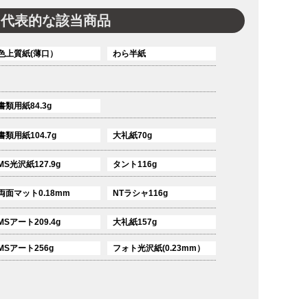
代表的な該当商品
色上質紙(薄口）
わら半紙
書類用紙84.3g
書類用紙104.7g
大礼紙70g
MS光沢紙127.9g
タント116g
両面マット0.18mm
NTラシャ116g
MSアート209.4g
大礼紙157g
MSアート256g
フォト光沢紙(0.23mm）