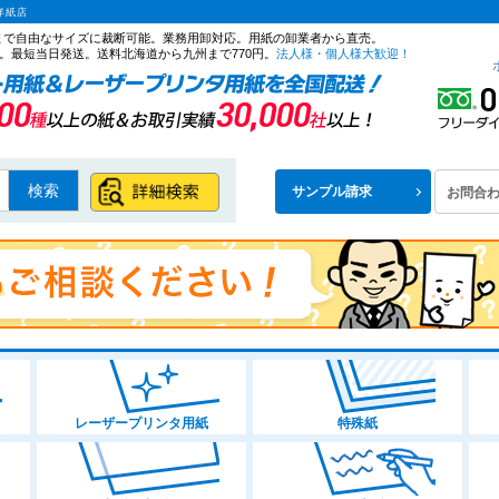
洋紙店
ズまで自由なサイズに裁断可能。業務用卸対応。用紙の卸業者から直売。
。最短当日発送。送料北海道から九州まで770円。
法人様・個人様大歓迎！
検索
サンプル請求
お問合
レーザープリンタ用紙
特殊紙