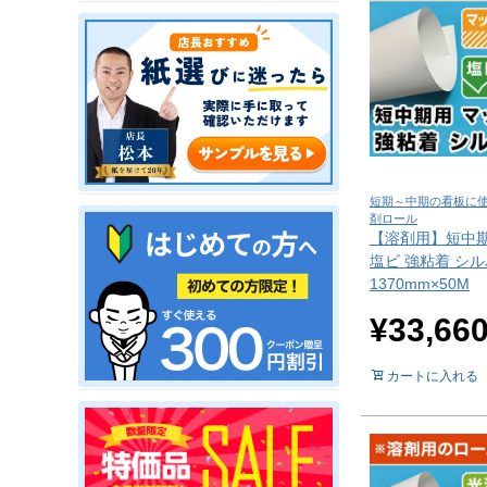
短期～中期の看板に
剤ロール
【溶剤用】短中期
塩ビ 強粘着 シ
1370mm×50M
¥
33,66
カートに入れる