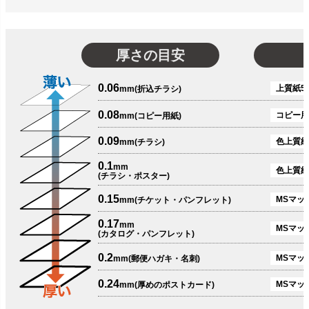
厚さの目安
0.06
上質紙51
mm(折込チラシ)
0.08
コピー用
mm(コピー用紙)
0.09
色上質紙
mm(チラシ)
0.1
mm
色上質紙
(チラシ・ポスター)
0.15
MSマット
mm(チケット・パンフレット)
0.17
mm
MSマット
(カタログ・パンフレット)
0.2
MSマット
mm(郵便ハガキ・名刺)
0.24
MSマッ
mm(厚めのポストカード)