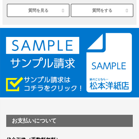
質問を見る
質問をする
シルバーペーパーにEPSON EP-30VAで印刷するときの設定
は？
竹尾 DEEP UVヴァンヌーボ スノーホワイトは 大判プリンタ
ーSC-P8050に対応してますか
塩ビのロール紙で離型紙が透明の商品はありますか
つや消し半透明ラベルのロールタイプはありますか？
縦420mm×横650mmの包装紙に適した紙はありますか？
お支払いについて