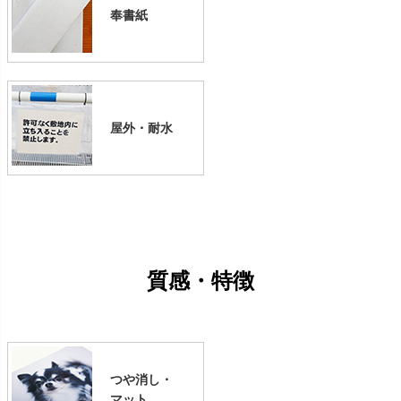
奉書紙
屋外・耐水
質感・特徴
つや消し・
マット