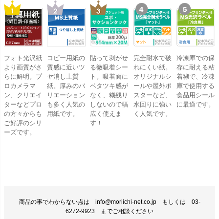
フォト光沢紙
コピー用紙の
貼って剥がせ
完全耐水で破
冷凍庫での保
より画質がさ
質感に近いツ
る微吸着シー
れにくい紙。
存に耐える粘
らに鮮明。プ
ヤ消し上質
ト。吸着面に
オリジナルシ
着糊で、冷凍
ロカメラマ
紙。厚みのバ
ベタツキ感が
ールや屋外ポ
庫で使用する
ン、クリエイ
リエーション
なく、糊残り
スターなど、
食品用シール
ターなどプロ
も多く人気の
しないので幅
水回りに強い
に最適です。
の方々からも
用紙です。
広く使えま
く人気です。
ご好評のシリ
す！
ーズです。
商品の事でわからない点は info@moriichi-net.co.jp もしくは 03-
6272-9923 までご相談ください