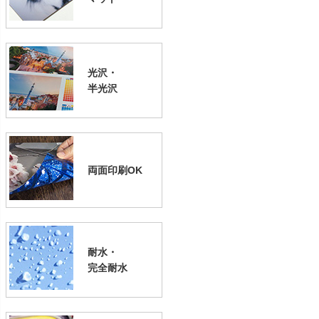
光沢・
半光沢
両面印刷OK
耐水・
完全耐水