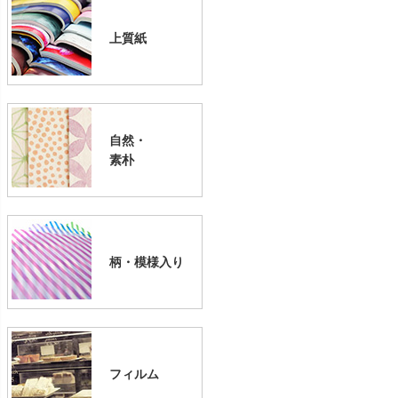
上質紙
自然・
素朴
柄・模様入り
フィルム