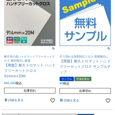
耐久性の高いトロマットフリーカットク
手で切れる溶剤対応クロス 長期掲示に
ロス 屋外掲示に最適
【廃盤】耐久トロマット ハンド
【廃盤】耐久トロマット ハンド
フリーカットクロス サンプルチ
フリーカットクロス
ップ
914mm×20M
サンプル
常備在庫品
¥
45,540
税込
¥
0
税込
在庫切れ
在庫切れ
詳細を見る
詳細を見る