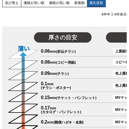
価格が安い順
価格が高い順
新着順
優先度順
並び替え
4
件中
1
-
4
件表示
厚さの目安
0.06
上質紙51
mm(折込チラシ)
0.08
コピー用
mm(コピー用紙)
0.09
色上質紙
mm(チラシ)
0.1
mm
色上質紙
(チラシ・ポスター)
0.15
MSマット
mm(チケット・パンフレット)
0.17
mm
MSマット
(カタログ・パンフレット)
0.2
MSマット
mm(郵便ハガキ・名刺)