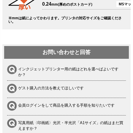
0.24
MSマッ
mm(厚めのポストカード)
※mmは紙によってかわります。プリンタの対応サイズをご確認くださ
い。
お問い合わせと回答
インクジェットプリンター用の紙はどれを選べばよいです
か？
ゲスト購入の方法を教えてほしいです
会員ログインをして商品を購入する手順を知りたいです
写真用紙〈印画紙〉光沢・半光沢「A1サイズ」の紙はまだ買
えますか？