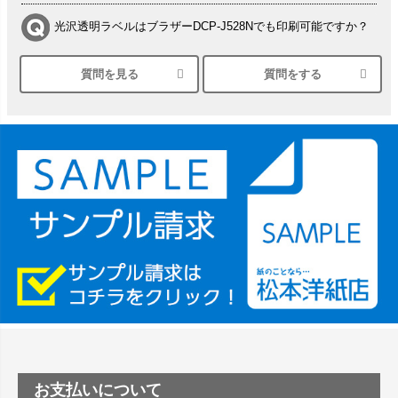
光沢透明ラベルはブラザーDCP-J528Nでも印刷可能ですか？
質問を見る
質問をする
シルバーペーパーにEPSON EP-30VAで印刷するときの設定
は？
竹尾 DEEP UVヴァンヌーボ スノーホワイトは 大判プリンタ
ーSC-P8050に対応してますか
塩ビのロール紙で離型紙が透明の商品はありますか
つや消し半透明ラベルのロールタイプはありますか？
縦420mm×横650mmの包装紙に適した紙はありますか？
お支払いについて