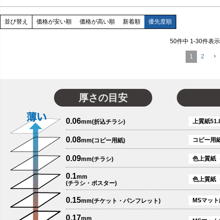
価格が安い順
価格が高い順
新着順
優先度順
並び替え
50
件中
1
-
30
件表示
1
2
厚さの目安
0.06
上質紙51.
mm(折込チラシ)
0.08
コピー用
mm(コピー用紙)
0.09
色上質紙
mm(チラシ)
0.1
mm
色上質紙
(チラシ・ポスター)
0.15
MSマット紙
mm(チケット・パンフレット)
0.17
mm