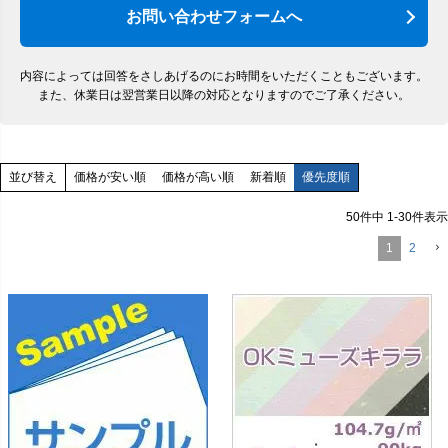
お問い合わせフォームへ
内容によっては回答をさしあげるのにお時間をいただくこともございます。
また、休業日は翌営業日以降の対応となりますのでご了承ください。
価格が安い順
価格が高い順
新着順
優先度順
並び替え
50
件中
1
-
30
件表示
1
2