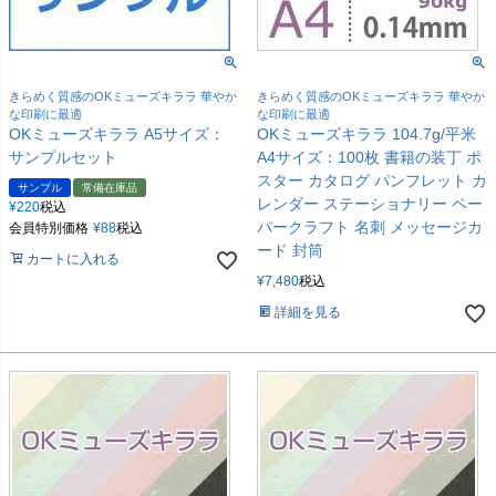
きらめく質感のOKミューズキララ 華やか
きらめく質感のOKミューズキララ 華やか
な印刷に最適
な印刷に最適
OKミューズキララ A5サイズ：
OKミューズキララ 104.7g/平米
サンプルセット
A4サイズ：100枚 書籍の装丁 ポ
スター カタログ パンフレット カ
サンプル
常備在庫品
レンダー ステーショナリー ペー
¥
220
税込
パークラフト 名刺 メッセージカ
会員特別価格
¥
88
税込
ード 封筒
カートに入れる
¥
7,480
税込
詳細を見る