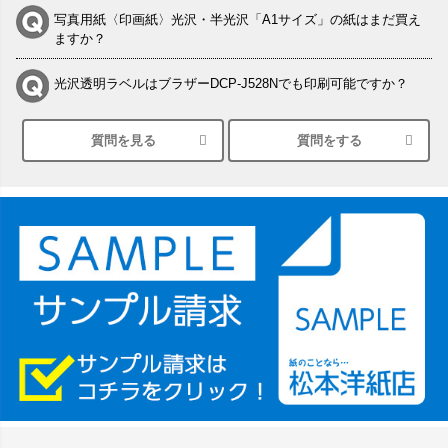
写真用紙〈印画紙〉光沢・半光沢「A1サイズ」の紙はまだ買え
ますか？
光沢透明ラベルはブラザーDCP-J528Nでも印刷可能ですか？
質問を見る
質問をする
シルバーペーパーにEPSON EP-30VAで印刷するときの設定は？
竹尾 DEEP UVヴァンヌーボ スノーホワイトは 大判プリンター
SC-P8050に対応してますか
塩ビのロール紙で離型紙が透明の商品はありますか
つや消し半透明ラベルのロールタイプはありますか？
縦420mm×横650mmの包装紙に適した紙はありますか？