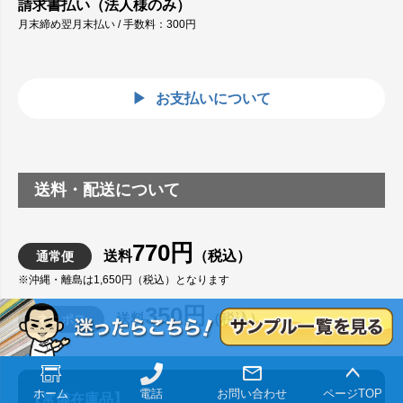
請求書払い（法人様のみ）
月末締め翌月末払い / 手数料：300円
お支払いについて
送料・配送について
770円
送料
（税込）
通常便
※沖縄・離島は1,650円（税込）となります
350円
送料
（税込）
ネコポス
※全国一律
ホーム
電話
お問い合わせ
ページTOP
【常備在庫品】