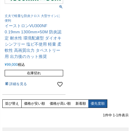
丈夫で軽量な防炎クロス 大型サインに
便利
イーストロンVU300NF
0.19mm 1300mm×50M 防炎認
定 耐水性 環境配慮型 ダイオキ
シンフリー 塩ビ不使用 軽量 柔
軟性 高画質出力 タペストリー
用 出力後のカット推奨
¥
99,000
税込
在庫切れ
詳細を見る
価格が安い順
価格が高い順
新着順
優先度順
並び替え
1
件中
1
-
1
件表示