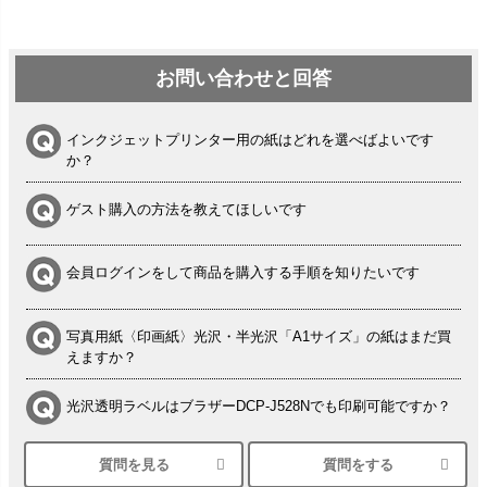
お問い合わせと回答
インクジェットプリンター用の紙はどれを選べばよいです
か？
ゲスト購入の方法を教えてほしいです
会員ログインをして商品を購入する手順を知りたいです
写真用紙〈印画紙〉光沢・半光沢「A1サイズ」の紙はまだ買
えますか？
光沢透明ラベルはブラザーDCP-J528Nでも印刷可能ですか？
質問を見る
質問をする
シルバーペーパーにEPSON EP-30VAで印刷するときの設定