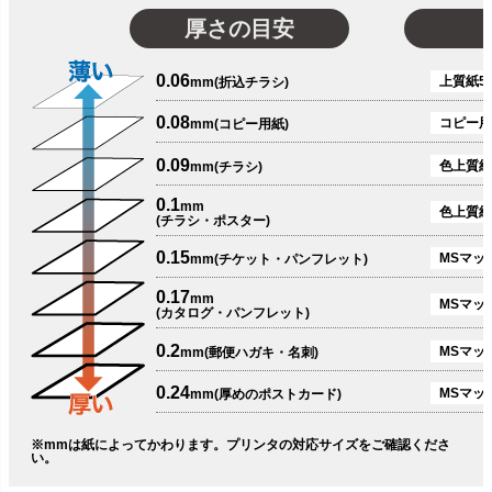
厚さの目安
0.06
上質紙51
mm(折込チラシ)
0.08
コピー用
mm(コピー用紙)
0.09
色上質紙
mm(チラシ)
0.1
mm
色上質紙
(チラシ・ポスター)
0.15
MSマット
mm(チケット・パンフレット)
0.17
mm
MSマット
(カタログ・パンフレット)
0.2
MSマット
mm(郵便ハガキ・名刺)
0.24
MSマッ
mm(厚めのポストカード)
※mmは紙によってかわります。プリンタの対応サイズをご確認くださ
い。