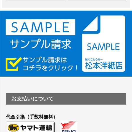
は？
竹尾 DEEP UVヴァンヌーボ スノーホワイトは 大判プリンタ
ーSC-P8050に対応してますか
塩ビのロール紙で離型紙が透明の商品はありますか
つや消し半透明ラベルのロールタイプはありますか？
縦420mm×横650mmの包装紙に適した紙はありますか？
お支払いについて
代金引換（手数料無料）