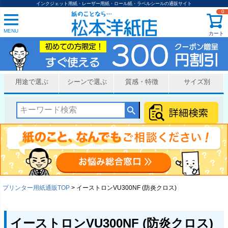
インクジェット用紙・レーザー用紙・ロール紙・ラベルシールの通販サイト
0
MENU
カート
用途で選ぶ
シーンで選ぶ
質感・特徴
サイズ別
プリンター用紙通販TOP
イーストロンVU300NF (防炎クロス)
イーストロンVU300NF (防炎クロス)