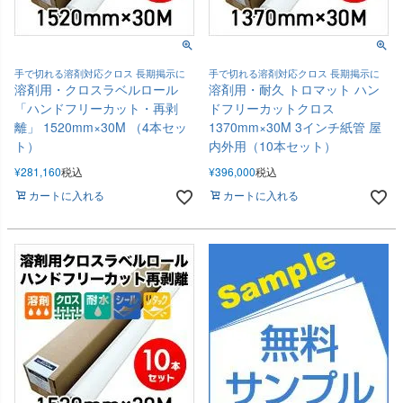
手で切れる溶剤対応クロス 長期掲示に
手で切れる溶剤対応クロス 長期掲示に
溶剤用・クロスラベルロール
溶剤用・耐久 トロマット ハン
「ハンドフリーカット・再剥
ドフリーカットクロス
離」 1520mm×30M （4本セッ
1370mm×30M 3インチ紙管 屋
ト）
内外用（10本セット）
¥
281,160
税込
¥
396,000
税込
カートに入れる
カートに入れる