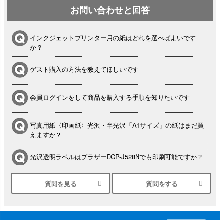
お問い合わせと回答
インクジェットプリンター用の紙はどれを選べばよいです
か？
ゲスト購入の方法を教えてほしいです
会員ログインをして商品を購入する手順を知りたいです
写真用紙〈印画紙〉光沢・半光沢「A1サイズ」の紙はまだ買
えますか？
光沢透明ラベルはブラザーDCP-J528Nでも印刷可能ですか？
質問を見る
質問をする
シルバーペーパーにEPSON EP-30VAで印刷するときの設定
は？
竹尾 DEEP UVヴァンヌーボ スノーホワイトは 大判プリンタ