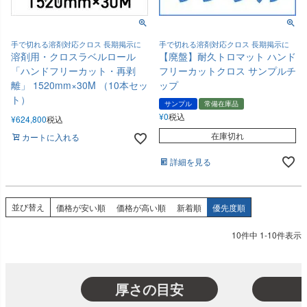
手で切れる溶剤対応クロス 長期掲示に
手で切れる溶剤対応クロス 長期掲示に
溶剤用・クロスラベルロール
【廃盤】耐久トロマット ハンド
「ハンドフリーカット・再剥
フリーカットクロス サンプルチ
離」 1520mm×30M （10本セッ
ップ
ト）
サンプル
常備在庫品
¥
0
税込
¥
624,800
税込
在庫切れ
カートに入れる
詳細を見る
並び替え
価格が安い順
価格が高い順
新着順
優先度順
10
件中
1
-
10
件表示
厚さの目安