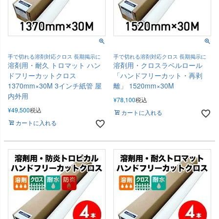
手で切れる溶剤対応クロス 長期掲示に
手で切れる溶剤対応クロス 長期掲示に
溶剤用・耐久 トロマット ハン
溶剤用・クロスラベルロール
ドフリーカットクロス
「ハンドフリーカット・再剥
1370mm×30M 3インチ紙管 屋
離」 1520mm×30M
内外用
¥
78,100
税込
¥
49,500
税込
カートに入れる
カートに入れる