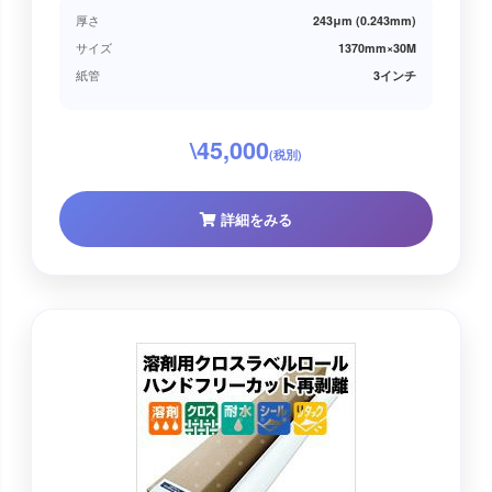
厚さ
243μm (0.243mm)
サイズ
1370mm×30M
紙管
3インチ
\45,000
(税別)
詳細をみる