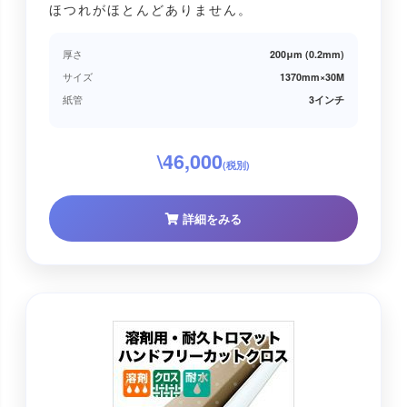
ほつれがほとんどありません。
厚さ
200μm (0.2mm)
サイズ
1370mm×30M
紙管
3インチ
\46,000
(税別)
詳細をみる