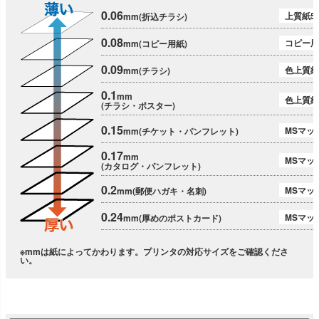
0.06
上質紙51
mm(折込チラシ)
0.08
コピー用
mm(コピー用紙)
0.09
色上質紙
mm(チラシ)
0.1
mm
色上質紙
(チラシ・ポスター)
0.15
MSマット
mm(チケット・パンフレット)
0.17
mm
MSマット
(カタログ・パンフレット)
0.2
MSマット
mm(郵便ハガキ・名刺)
0.24
MSマッ
mm(厚めのポストカード)
※mmは紙によってかわります。プリンタの対応サイズをご確認くださ
い。