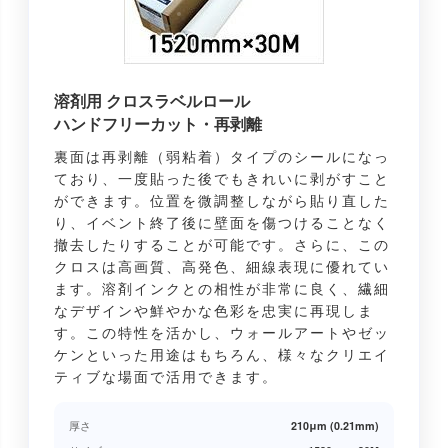
溶剤用 クロスラベルロール
ハンドフリーカット・再剥離
裏面は再剥離（弱粘着）タイプのシールになっ
ており、一度貼った後でもきれいに剥がすこと
ができます。位置を微調整しながら貼り直した
り、イベント終了後に壁面を傷つけることなく
撤去したりすることが可能です。さらに、この
クロスは高画質、高発色、細線表現に優れてい
ます。溶剤インクとの相性が非常に良く、繊細
なデザインや鮮やかな色彩を忠実に再現しま
す。この特性を活かし、ウォールアートやゼッ
ケンといった用途はもちろん、様々なクリエイ
ティブな場面で活用できます。
厚さ
210μm (0.21mm)