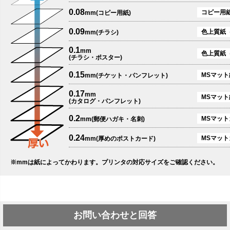
0.08
コピー用
mm(コピー用紙)
0.09
色上質紙
mm(チラシ)
0.1
mm
色上質紙
(チラシ・ポスター)
0.15
MSマット紙
mm(チケット・パンフレット)
0.17
mm
MSマット
(カタログ・パンフレット)
0.2
MSマットカ
mm(郵便ハガキ・名刺)
0.24
MSマット
mm(厚めのポストカード)
※mmは紙によってかわります。プリンタの対応サイズをご確認ください。
お問い合わせと回答