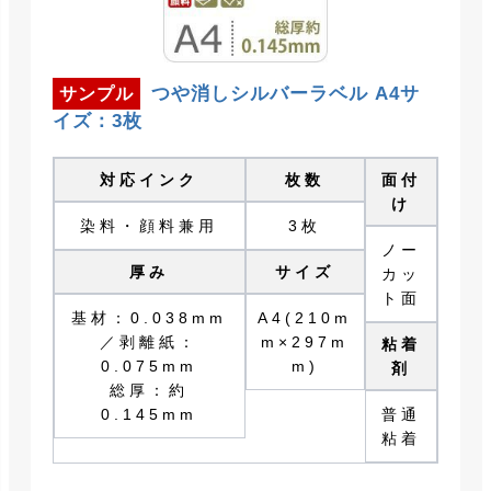
つや消しシルバーラベル A4サ
サンプル
イズ：3枚
対応インク
枚数
面付
け
染料・顔料兼用
3枚
ノー
厚み
サイズ
カッ
ト面
基材：0.038mm
A4(210m
／剥離紙：
m×297m
粘着
0.075mm
m)
剤
総厚：約
0.145mm
普通
粘着