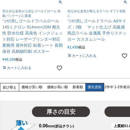
控えめな金色が上品なゴールドロール 高
控えめな金色が映えるラベル ギフト包装
級パッケージに最適
に
つや消しゴールドラベルロール
つや消しゴールドラベル A4サイ
145ミクロン 914mm×20M 耐久
ズ：3枚 マット仕上げ 高級感
性 防水仕様 高発色 インクジェッ
商品ラベル 金属風 手作りステッ
ト対応 レーザープリンター対応
カー カスタムシール
業務用 屋外対応 粘着シート 長期
¥
1,430
税込
保存 高精細印刷 ポスター
カートに入れる
¥
48,180
税込
カートに入れる
価格が安い順
価格が高い順
新着順
優先度順
2
件中
1
-
2
件表示
並び替え
厚さの目安
0.06
上質紙51.
mm(折込チラシ)