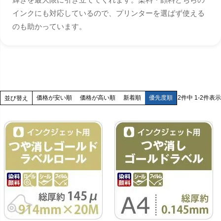
インクにも対応しているので、プリンターを選ばず使える
のも助かっています。
価格が安い順
価格が高い順
新着順
優先度順
2
件中
1
-
2
件表示
並び替え