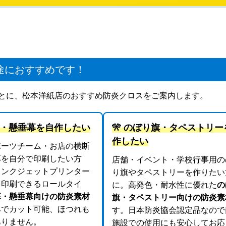
途におすすめです！
とに、松本洋紙店のおすすめ防炎クロスをご案内します。
断幕・懸垂幕を自作したい
🎌 のぼり旗・タペストリー
作したい
ポーツチーム・お店の横断
幕を自分で印刷したい方
店舗・イベント・学校行事用の
インクジェットプリンター
り旗やタペストリーを作りたい
ま印刷できるロールタイ
に。高発色・耐水性に優れた
の
幕・懸垂幕向けの防炎素材
旗・タペストリー向けの防炎素
みでカット可能、ほつれも
す。日本防炎協会認定品なので
ありません。
施設での使用にも安心してお応