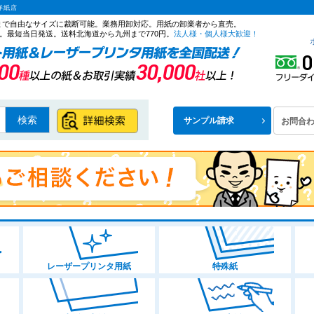
洋紙店
ズまで自由なサイズに裁断可能。業務用卸対応。用紙の卸業者から直売。
。最短当日発送。送料北海道から九州まで770円。
法人様・個人様大歓迎！
検索
サンプル請求
お問合
レーザープリンタ用紙
特殊紙