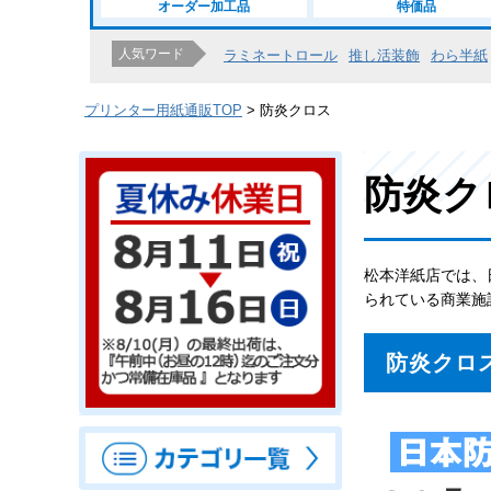
オーダー加工品
特価品
人気ワード
ラミネートロール
推し活装飾
わら半紙
プリンター用紙通販TOP
防炎クロス
防炎ク
松本洋紙店では、
られている商業施
防炎クロ