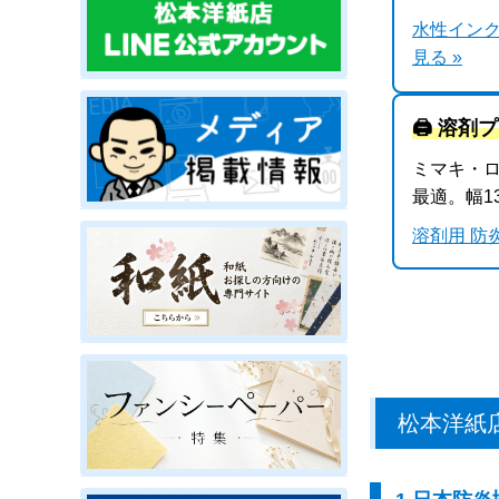
水性インク
見る »
🖨️ 溶
ミマキ・
最適。幅1
溶剤用 防
松本洋紙