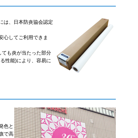
には、日本防炎協会認定
安心してご利用できま
しても炎が当たった部分
る性能)により、容易に
発色と
旗で高