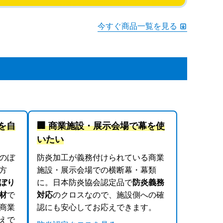
今すぐ商品一覧を見る
を自
🏢 商業施設・展示会場で幕を使
いたい
のぼ
防炎加工が義務付けられている商業
方
施設・展示会場での横断幕・幕類
ぼり
に。日本防炎協会認定品で
防炎義務
材
で
対応
のクロスなので、施設側への確
商業
認にも安心してお応えできます。
えで