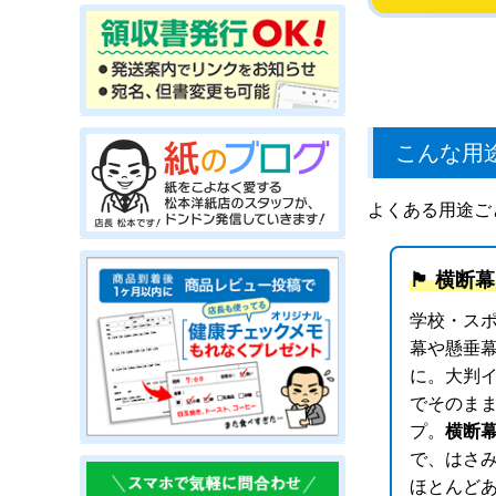
こんな用
よくある用途ご
🏴 横
学校・ス
幕や懸垂
に。大判
でそのま
プ。
横断
で、はさ
ほとんど