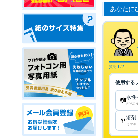
あなたに
質問 1 / 2
使用する
水性
📷
EPSO
溶剤
🍴
ミマキ