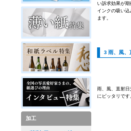
い訴求効果が期
インクの吸い込
ます。
3 雨、風
雨、風、直射日
にピッタリです
加工