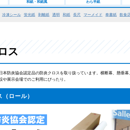
和紙・和紙風
わら半紙
冷凍シール
蛍光紙
剥離紙
透明
和紙
長尺
マーメイド
奉書紙
飲食
ロス
日本防炎協会認定品の防炎クロスを取り扱っています。横断幕、懸垂幕
設や展示会場でのご利用にぴったり。
ス（ロール）