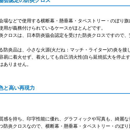
炎協会認定の防炎クロス
会場などで使用する横断幕・懸垂幕・タペストリー・のぼり旗
使用が義務付けられているケースがほとんどです。
炎クロスは、日本防炎協会認定を受けた防炎クロスですので、
る防炎品は、小さな火源(火だね：マッチ・ライター)の炎を接
容易に着火せず、着火しても自己消火性(自ら延焼拡大を停止す
はありません。
発色と高い再現力
質感を持ち、印字性能に優れ、グラフィックや写真も、綺麗な
つ防炎クロスなので、横断幕・懸垂幕・タペストリー・のぼり