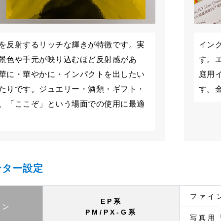
を反射するリッチな輝きが特徴です。実
イン
景色や手元が映り込むほど反射感があ
す。
華に・華やかに・インパクトを出したい
庭用
たりです。ジュエリー・酒類・ギフト・
す。
、「ここぞ」という場面での使用に最適
ンター設定
ファイ
EP系
ソン
PM/PX-G系
写真用