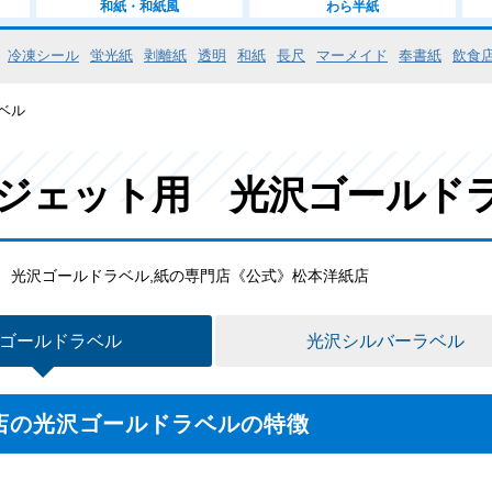
和紙・和紙風
わら半紙
冷凍シール
蛍光紙
剥離紙
透明
和紙
長尺
マーメイド
奉書紙
飲食
ベル
ジェット用 光沢ゴールド
 光沢ゴールドラベル,紙の専門店《公式》松本洋紙店
ゴールドラベル
光沢シルバーラベル
店の光沢ゴールドラベルの特徴