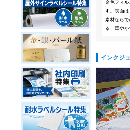
金色フィル
す。表面は
素材ならで
る、華やか
インクジ