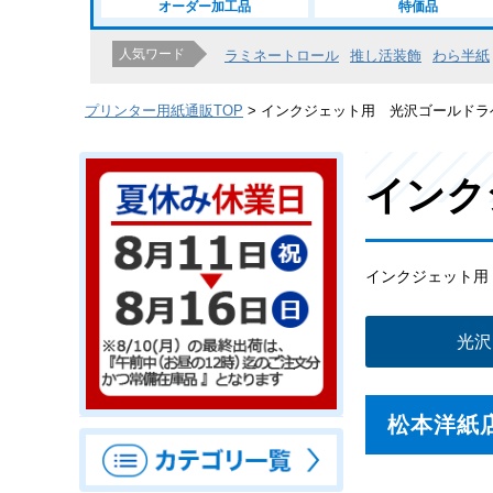
オーダー加工品
特価品
人気ワード
ラミネートロール
推し活装飾
わら半紙
プリンター用紙通販TOP
インクジェット用 光沢ゴールドラ
インク
インクジェット用
光沢
松本洋紙