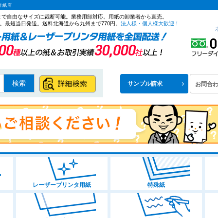
洋紙店
ズまで自由なサイズに裁断可能。業務用卸対応。用紙の卸業者から直売。
。最短当日発送。送料北海道から九州まで770円。
法人様・個人様大歓迎！
検索
サンプル請求
お問合
レーザープリンタ用紙
特殊紙