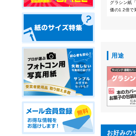
グラシン紙「
価の1.2倍
用途
お好みの