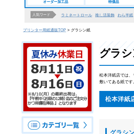
オーダー加工品
特価品
人気ワード
ラミネートロール
推し活装飾
わら半紙
プリンター用紙通販TOP
グラシン紙
グラシ
松本洋紙店では、
敷いてある紙です
松本洋紙
グラシ