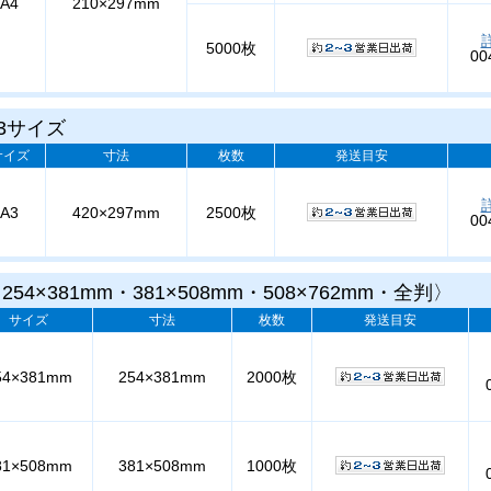
A4
210×297mm
5000枚
00
3サイズ
サイズ
寸法
枚数
発送目安
A3
420×297mm
2500枚
00
54×381mm・381×508mm・508×762mm・全判〉
サイズ
寸法
枚数
発送目安
54×381mm
254×381mm
2000枚
81×508mm
381×508mm
1000枚