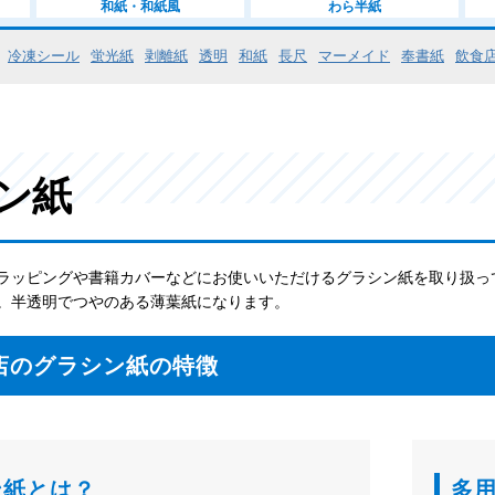
和紙・和紙風
わら半紙
冷凍シール
蛍光紙
剥離紙
透明
和紙
長尺
マーメイド
奉書紙
飲食
ン紙
ラッピングや書籍カバーなどにお使いいただけるグラシン紙を取り扱っ
。半透明でつやのある薄葉紙になります。
店のグラシン紙の特徴
ン紙とは？
多