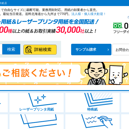
洋紙店
ズまで自由なサイズに裁断可能。業務用卸対応。用紙の卸業者から直売。
。最短当日発送。送料北海道から九州まで770円。
法人様・個人様大歓迎！
検索
サンプル請求
お問合
レーザープリンタ用紙
特殊紙