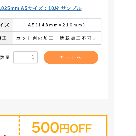
.025mm A5サイズ：10枚 サンプル
イズ
A5(148mm×210mm)
加工
カット判の加工「断裁加工不可」
数量