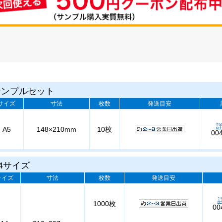
サンプルセット
サイズ
寸法
枚数
発送目安
A5
148×210mm
10枚
00
4サイズ
サイズ
寸法
枚数
発送目安
1000枚
00