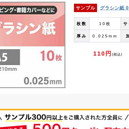
サンプル
グラシン紙 0
枚数
10枚
サ
厚み
0.025mm
110円
(税込)