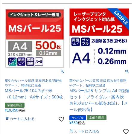
華やかなパール質感 高級感ある印刷物
華やかなパール質感 高級感ある印刷物
やアート、招待状に最適
やアート、招待状に最適
MSパール25 104.7g/平米
MSパール25 サンプル A4 2種類
（0.12mm） A4サイズ：500枚
セット｜ブライダル・案内状・
お礼状のパール紙をお試し【メ
常備在庫品
ール便出荷】
¥
10,450
税込
サンプル
常備在庫品
カートに入れる
¥
550
税込
カートに入れる