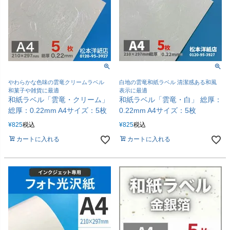
やわらかな色味の雲竜クリームラベル
白地の雲竜和紙ラベル 清潔感ある和風
和菓子や雑貨に最適
表示に最適
和紙ラベル「雲竜・クリーム」
和紙ラベル「雲竜・白」 総厚：
総厚：0.22mm A4サイズ：5枚
0.22mm A4サイズ：5枚
¥
825
税込
¥
825
税込
カートに入れる
カートに入れる