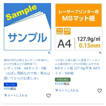
独特の凹凸が映えるレザック66 旅のし
つや消しの落ち着いた質感 アットホー
おりや文集などの資料装丁に
ムな案内状やハガキの印刷におすすめ
レザック66 A4サイズ：5枚
MSマット紙 127.9g/平米 A4サ
（お試し用紙なので色・厚みは
イズ：500枚
届いてからのお楽しみ）
常備在庫品
¥
3,520
税込
サンプル
¥
550
税込
カートに入れる
カートに入れる