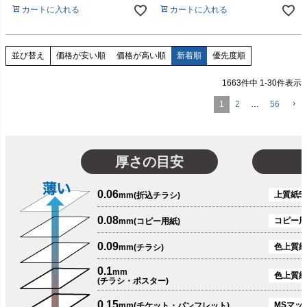
カートに入れる
カートに入れる
価格が安い順
価格が高い順
新着順
優先度順
並び替え
1663
件中
1
-
30
件表示
1
2
…
56
厚さの目安
0.06
上質紙51
mm(折込チラシ)
0.08
コピー用
mm(コピー用紙)
0.09
色上質紙
mm(チラシ)
0.1
mm
色上質紙
(チラシ・ポスター)
0.15
MSマット
mm(チケット・パンフレット)