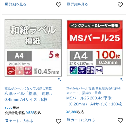
詳細を見る
詳細を見る
檀紙がシールになってお試し枚数
華やかなパール質感 高級感ある印刷物
和紙ラベル「檀紙」 総厚：
やアート、招待状に最適
MSパール25 209.4g/平米
0.45mm A4サイズ：5枚
（0.26mm） A4サイズ：100枚
¥
550
税込
¥
8,360
税込
会員特別価格
¥
528
税込
カートに入れる
カートに入れる