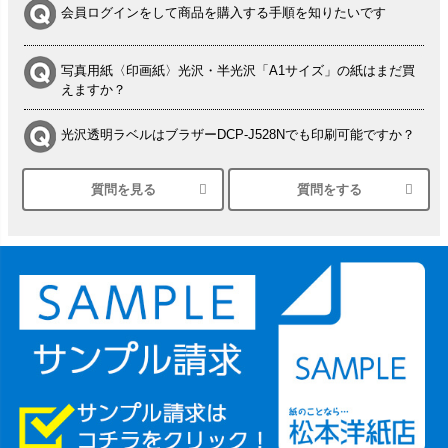
会員ログインをして商品を購入する手順を知りたいです
写真用紙〈印画紙〉光沢・半光沢「A1サイズ」の紙はまだ買
えますか？
光沢透明ラベルはブラザーDCP-J528Nでも印刷可能ですか？
質問を見る
質問をする
シルバーペーパーにEPSON EP-30VAで印刷するときの設定
は？
竹尾 DEEP UVヴァンヌーボ スノーホワイトは 大判プリンタ
ーSC-P8050に対応してますか
塩ビのロール紙で離型紙が透明の商品はありますか
つや消し半透明ラベルのロールタイプはありますか？
縦420mm×横650mmの包装紙に適した紙はありますか？