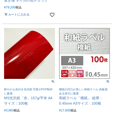
置き場 ネイルの色チェック
¥
79,200
税込
カートに入れる
鮮やかな色付き光沢紙 写真やPOP制作
檀紙の凹凸が美しい和紙ラベル 高級感
に最適
ある表示に最適
MS光沢紙「赤」157g/平米 A4
和紙ラベル「檀紙」 総厚：
サイズ：100枚
0.45mm A3サイズ：100枚
¥
3,960
税込
¥
17,600
税込