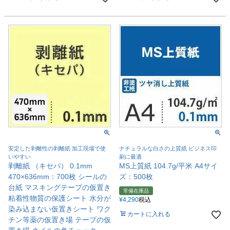
安定した剥離性の剥離紙 加工現場で使
ナチュラルな白さの上質紙 ビジネス印
いやすい
刷に最適
剥離紙 （キセパ） 0.1mm
MS上質紙 104.7g/平米 A4サイ
470×636mm：700枚 シールの
ズ：500枚
台紙 マスキングテープの仮置き
常備在庫品
粘着性物質の保護シート 水分が
¥
4,290
税込
染み込まない仮置きシート ワク
カートに入れる
チン等薬の仮置き場 テープの仮