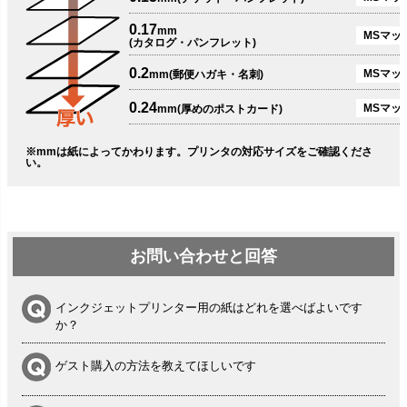
0.17
mm
MSマット
(カタログ・パンフレット)
0.2
MSマット
mm(郵便ハガキ・名刺)
0.24
MSマッ
mm(厚めのポストカード)
※mmは紙によってかわります。プリンタの対応サイズをご確認くださ
い。
お問い合わせと回答
インクジェットプリンター用の紙はどれを選べばよいです
か？
ゲスト購入の方法を教えてほしいです