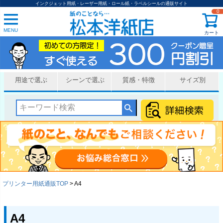
インクジェット用紙・レーザー用紙・ロール紙・ラベルシールの通販サイト
0
MENU
カート
用途で選ぶ
シーンで選ぶ
質感・特徴
サイズ別
プリンター用紙通販TOP
A4
A4