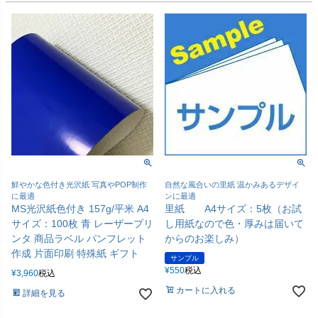
鮮やかな色付き光沢紙 写真やPOP制作
自然な風合いの里紙 温かみあるデザイ
に最適
ンに最適
MS光沢紙色付き 157g/平米 A4
里紙 A4サイズ：5枚（お試
サイズ：100枚 青 レーザープリ
し用紙なので色・厚みは届いて
ンタ 商品ラベル パンフレット
からのお楽しみ）
作成 片面印刷 特殊紙 ギフト
サンプル
¥
550
税込
¥
3,960
税込
カートに入れる
詳細を見る