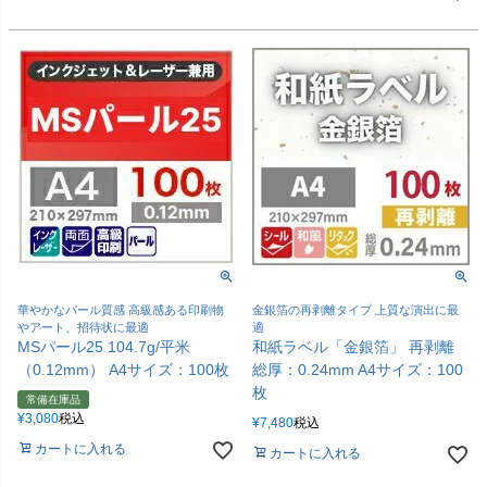
華やかなパール質感 高級感ある印刷物
金銀箔の再剥離タイプ 上質な演出に最
やアート、招待状に最適
適
MSパール25 104.7g/平米
和紙ラベル「金銀箔」 再剥離
（0.12mm） A4サイズ：100枚
総厚：0.24mm A4サイズ：100
枚
常備在庫品
¥
3,080
税込
¥
7,480
税込
カートに入れる
カートに入れる