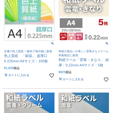
定番の色上質紙 一般色で掲示物に最適
和紙の風合いが美しい雲竜きなりラベル
色上質紙 「銀鼠」 超厚口
和風商品に最適
和紙ラベル「雲竜・きなり」 総
0.225mm A4サイズ：100枚
厚：0.22mm A4サイズ：5枚
¥
1,650
税込
¥
825
税込
カートに入れる
カートに入れる