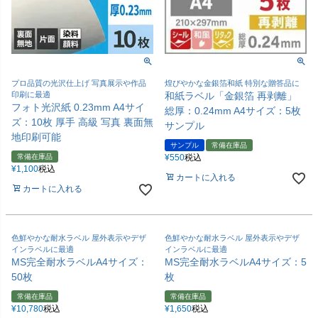
プロ品質の光沢仕上げ 写真展示や作品
煌びやかな金銀箔和紙 特別な贈答品に
印刷に最適
和紙ラベル「金銀箔 再剥離」
フォト光沢紙 0.23mm A4サイ
総厚：0.24mm A4サイズ：5枚
ズ：10枚 厚手 高級 写真 裏面無
サンプル
地印刷可能
サンプル
常備在庫品
常備在庫品
¥
550
税込
¥
1,100
税込
カートに入れる
カートに入れる
色鮮やかな耐水ラベル 屋外表示やデザ
色鮮やかな耐水ラベル 屋外表示やデザ
インラベルに最適
インラベルに最適
MS完全耐水ラベルA4サイズ：
MS完全耐水ラベルA4サイズ：5
50枚
枚
常備在庫品
常備在庫品
¥
10,780
税込
¥
1,650
税込