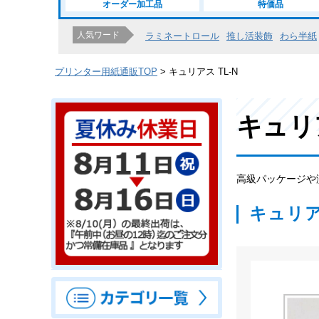
オーダー加工品
特価品
人気ワード
ラミネートロール
推し活装飾
わら半紙
プリンター用紙通販TOP
キュリアス TL-N
キュリア
高級パッケージや
キュリア