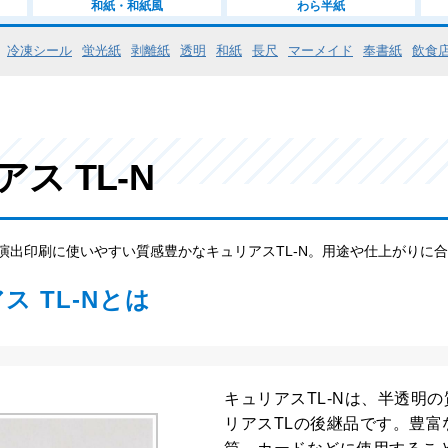
和紙・和紙風
わら半紙
冷凍シール
蛍光紙
剥離紙
透明
和紙
長尺
マーメイド
奉書紙
飲食
ス TL-N
演出印刷に使いやすい質感豊かなキュリアスTL-N。用途や仕上がりに
ス TL-Nとは
キュリアスTL-Nは、半透明
リアスTLの後継品です。豊