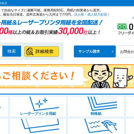
洋紙店
ズまで自由なサイズに裁断可能。業務用卸対応。用紙の卸業者から直売。
。最短当日発送。送料北海道から九州まで770円。
法人様・個人様大歓迎！
検索
サンプル請求
お問合
レーザープリンタ用紙
特殊紙