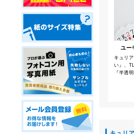
ユー
キュリア
い』、T
『半透明
キュリア