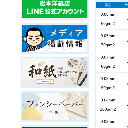
厚さ
サ
0.06mm
60g/m2
0.06mm
70g/m2
0.07mm
80g/m2
0.08mm
90g/m2
0.08mm
100g/m2
0.09mm