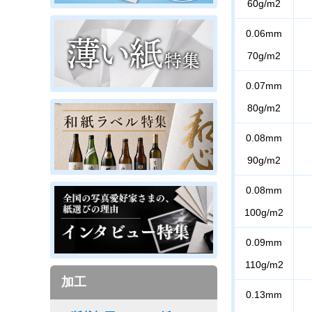
60g/m2
0.06mm
70g/m2
0.07mm
80g/m2
0.08mm
90g/m2
0.08mm
100g/m2
0.09mm
110g/m2
加工
0.13mm