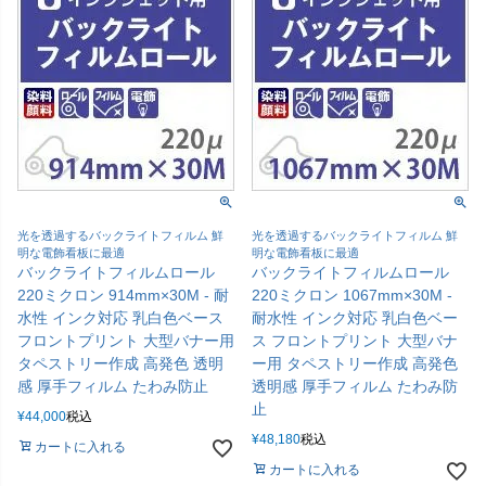
光を透過するバックライトフィルム 鮮
光を透過するバックライトフィルム 鮮
明な電飾看板に最適
明な電飾看板に最適
バックライトフィルムロール
バックライトフィルムロール
220ミクロン 914mm×30M - 耐
220ミクロン 1067mm×30M -
水性 インク対応 乳白色ベース
耐水性 インク対応 乳白色ベー
フロントプリント 大型バナー用
ス フロントプリント 大型バナ
タペストリー作成 高発色 透明
ー用 タペストリー作成 高発色
感 厚手フィルム たわみ防止
透明感 厚手フィルム たわみ防
止
¥
44,000
税込
¥
48,180
税込
カートに入れる
カートに入れる