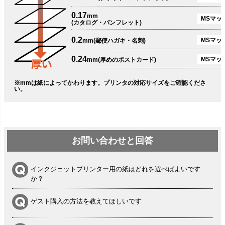
0.17
mm
MSマット
(カタログ・パンフレット)
0.2
MSマット
mm(郵便ハガキ・名刺)
0.24
MSマッ
mm(厚めのポストカード)
※mmは紙によってかわります。プリンタの対応サイズをご確認くださ
い。
お問い合わせと回答
インクジェットプリンター用の紙はどれを選べばよいです
か？
ゲスト購入の方法を教えてほしいです