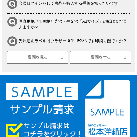
会員ログインをして商品を購入する手順を知りたいです
写真用紙〈印画紙〉光沢・半光沢「A1サイズ」の紙はまだ買
えますか？
光沢透明ラベルはブラザーDCP-J528Nでも印刷可能ですか？
質問を見る
質問をする
シルバーペーパーにEPSON EP-30VAで印刷するときの設定
は？
竹尾 DEEP UVヴァンヌーボ スノーホワイトは 大判プリンタ
ーSC-P8050に対応してますか
塩ビのロール紙で離型紙が透明の商品はありますか
つや消し半透明ラベルのロールタイプはありますか？
縦420mm×横650mmの包装紙に適した紙はありますか？