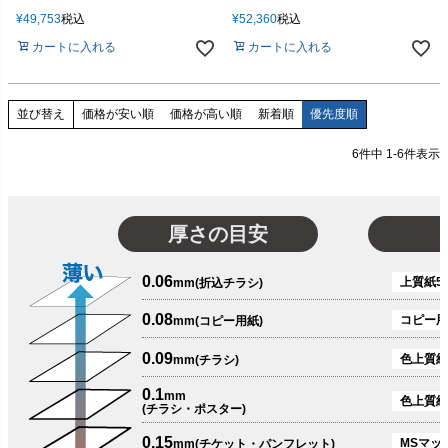
¥
49,753
税込
¥
52,360
税込
カートに入れる
カートに入れる
価格が安い順
価格が高い順
新着順
優先度順
並び替え
6
件中
1
-
6
件表示
厚さの目安
0.06
上質紙51
mm(折込チラシ)
0.08
コピー用
mm(コピー用紙)
0.09
色上質紙
mm(チラシ)
0.1
mm
色上質紙
(チラシ・ポスター)
0.15
MSマット
mm(チケット・パンフレット)