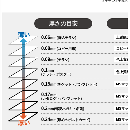
3
件中
1
-
3
件表示
厚さの目安
0.06
上質紙51
mm(折込チラシ)
0.08
コピー用
mm(コピー用紙)
0.09
色上質紙
mm(チラシ)
0.1
mm
色上質紙
(チラシ・ポスター)
0.15
MSマット
mm(チケット・パンフレット)
0.17
mm
MSマット
(カタログ・パンフレット)
0.2
MSマット
mm(郵便ハガキ・名刺)
0.24
MSマッ
mm(厚めのポストカード)