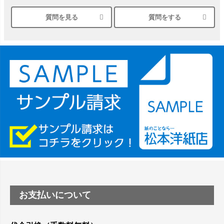
質問を見る
質問をする
シルバーペーパーにEPSON EP-30VAで印刷するときの設定
は？
竹尾 DEEP UVヴァンヌーボ スノーホワイトは 大判プリンタ
ーSC-P8050に対応してますか
塩ビのロール紙で離型紙が透明の商品はありますか
つや消し半透明ラベルのロールタイプはありますか？
縦420mm×横650mmの包装紙に適した紙はありますか？
お支払いについて