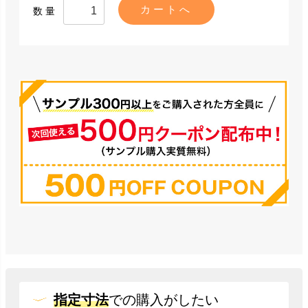
数量
指定寸法
での
購入がしたい