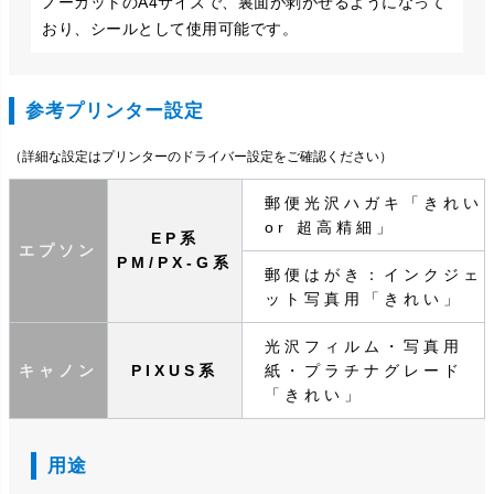
ノーカットのA4サイズで、裏面が剥がせるようになって
おり、シールとして使用可能です。
参考プリンター設定
（詳細な設定はプリンターのドライバー設定をご確認ください）
郵便光沢ハガキ「きれい
or 超高精細」
EP系
エプソン
PM/PX-G系
郵便はがき：インクジェ
ット写真用「きれい」
光沢フィルム・写真用
キャノン
PIXUS系
紙・プラチナグレード
「きれい」
用途