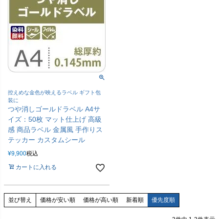
控えめな金色が映えるラベル ギフト包
装に
つや消しゴールドラベル A4サ
イズ：50枚 マット仕上げ 高級
感 商品ラベル 金属風 手作りス
テッカー カスタムシール
¥
9,900
税込
カートに入れる
価格が安い順
価格が高い順
新着順
優先度順
並び替え