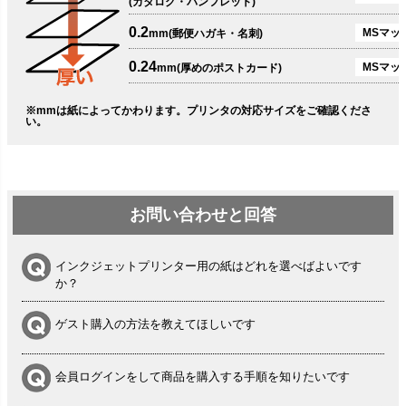
(カタログ・パンフレット)
0.2
MSマット
mm(郵便ハガキ・名刺)
0.24
MSマッ
mm(厚めのポストカード)
※mmは紙によってかわります。プリンタの対応サイズをご確認くださ
い。
お問い合わせと回答
インクジェットプリンター用の紙はどれを選べばよいです
か？
ゲスト購入の方法を教えてほしいです
会員ログインをして商品を購入する手順を知りたいです