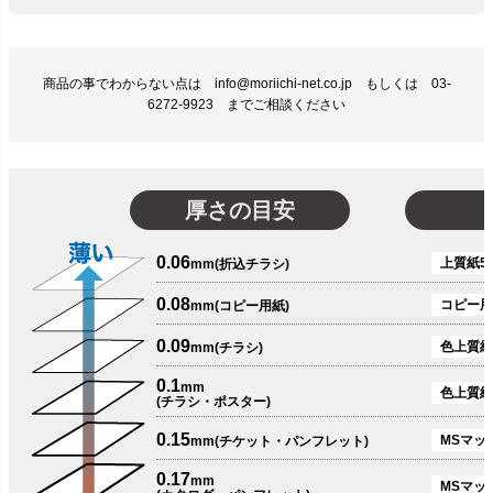
商品の事でわからない点は info@moriichi-net.co.jp もしくは 03-
6272-9923 までご相談ください
厚さの目安
0.06
上質紙51
mm(折込チラシ)
0.08
コピー用
mm(コピー用紙)
0.09
色上質紙
mm(チラシ)
0.1
mm
色上質紙
(チラシ・ポスター)
0.15
MSマット
mm(チケット・パンフレット)
0.17
mm
MSマット