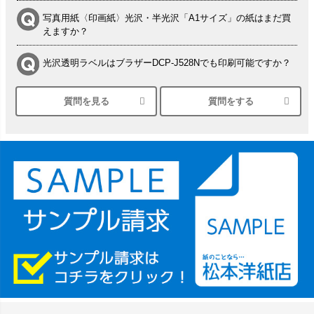
写真用紙〈印画紙〉光沢・半光沢「A1サイズ」の紙はまだ買
えますか？
光沢透明ラベルはブラザーDCP-J528Nでも印刷可能ですか？
質問を見る
質問をする
シルバーペーパーにEPSON EP-30VAで印刷するときの設定
は？
竹尾 DEEP UVヴァンヌーボ スノーホワイトは 大判プリンタ
ーSC-P8050に対応してますか
塩ビのロール紙で離型紙が透明の商品はありますか
つや消し半透明ラベルのロールタイプはありますか？
縦420mm×横650mmの包装紙に適した紙はありますか？