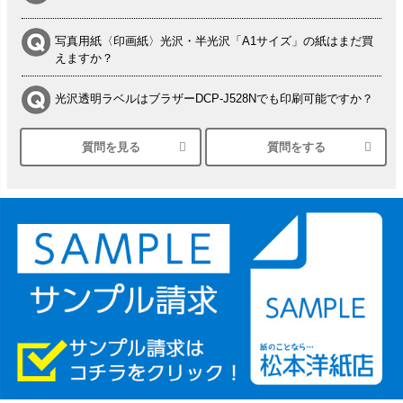
写真用紙〈印画紙〉光沢・半光沢「A1サイズ」の紙はまだ買
えますか？
光沢透明ラベルはブラザーDCP-J528Nでも印刷可能ですか？
質問を見る
質問をする
シルバーペーパーにEPSON EP-30VAで印刷するときの設定
は？
竹尾 DEEP UVヴァンヌーボ スノーホワイトは 大判プリンタ
ーSC-P8050に対応してますか
塩ビのロール紙で離型紙が透明の商品はありますか
つや消し半透明ラベルのロールタイプはありますか？
縦420mm×横650mmの包装紙に適した紙はありますか？