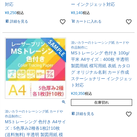
対応
ー インクジェット対応
¥
8,250
税込
¥
8,140
税込
詳細を見る
カートに入れる
淡いカラーのトレーシング紙 カードや
作品制作に
MSトレーシング 色付き 100g/
平米 A4サイズ：400枚 半透明
製図用紙 模写用紙 表紙 カタロ
グ オリジナル名刺 カード作成
ステーショナリー インクジェッ
ト対応
¥
20,350
税込
在庫切れ
淡いカラーのトレーシング紙 カードや
詳細を見る
作品制作に
MSトレーシング 色付き A4サイ
ズ：5色厚み2種各1枚計10枚
(送料無料) 半透明 製図用紙 模