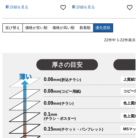
詳細を見る
詳細を見る
価格が安い順
価格が高い順
新着順
優先度順
並び替え
22
件中
1
-
22
件表示
厚さの目安
0.06
上質紙51
mm(折込チラシ)
0.08
コピー用
mm(コピー用紙)
0.09
色上質紙
mm(チラシ)
0.1
mm
色上質紙
(チラシ・ポスター)
0.15
MSマット
mm(チケット・パンフレット)