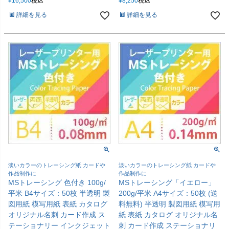
¥
16,500
税込
¥
8,250
税込
詳細を見る
詳細を見る
淡いカラーのトレーシング紙 カードや
淡いカラーのトレーシング紙 カードや
作品制作に
作品制作に
MSトレーシング 色付き 100g/
MSトレーシング「イエロー」
平米 B4サイズ：50枚 半透明 製
200g/平米 A4サイズ：50枚 (送
図用紙 模写用紙 表紙 カタログ
料無料) 半透明 製図用紙 模写用
オリジナル名刺 カード作成 ス
紙 表紙 カタログ オリジナル名
テーショナリー インクジェット
刺 カード作成 ステーショナリ