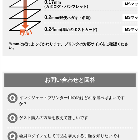
0.17
mm
MSマット
(カタログ・パンフレット)
0.2
MSマット
mm(郵便ハガキ・名刺)
0.24
MSマッ
mm(厚めのポストカード)
※mmは紙によってかわります。プリンタの対応サイズをご確認くださ
い。
お問い合わせと回答
インクジェットプリンター用の紙はどれを選べばよいです
か？
ゲスト購入の方法を教えてほしいです
会員ログインをして商品を購入する手順を知りたいです